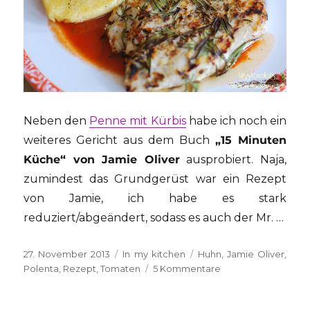
Neben den
Penne mit Kürbis
habe ich noch ein
weiteres Gericht aus dem Buch
„15 Minuten
Küche“ von Jamie Oliver
ausprobiert. Naja,
zumindest das Grundgerüst war ein Rezept
von Jamie, ich habe es stark
reduziert/abgeändert, sodass es auch der Mr. …
Veröffentlicht
Kategorien
Schlagwörter
27. November 2013
In my kitchen
Huhn
,
Jamie Oliver
,
am
zu
Polenta
,
Rezept
,
Tomaten
5 Kommentare
Rosmarinhendl
mit