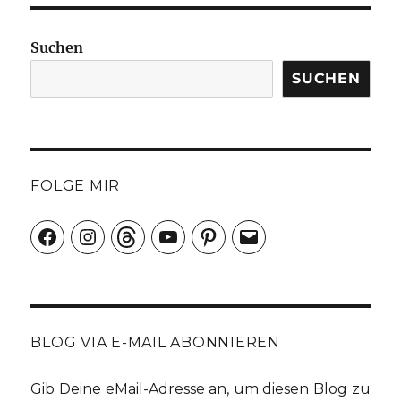
gebratener
Polenta
und
Suchen
Tomatensauce
SUCHEN
FOLGE MIR
Facebook
Instagram
Threads
YouTube
Pinterest
E-
Mail
BLOG VIA E-MAIL ABONNIEREN
Gib Deine eMail-Adresse an, um diesen Blog zu