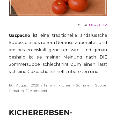
Enthält
Affiliate Links*
Gazpacho
ist eine traditionelle andalusische
Suppe, die aus rohem Gemüse zubereitet und
am besten eiskalt genossen wird. Und genau
deshalb ist sie meiner Meinung nach DIE
Sommersuppe schlechthin! Zum einen lässt
sich eine Gazpacho schnell zubereiten und …
Veröffentlicht
Kategorien
Schlagwörter
19. August 2020
In my kitchen
Sommer
,
Suppe
,
am
zu
Tomaten
1 Kommentar
Gazpacho
KICHERERBSEN-