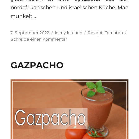
nordafrikanischen und israelischen Küche. Man
munkelt …
Veröffentlicht
Kategorien
Schlagwörter
7. September 2022
In my kitchen
Rezept
,
Tomaten
am
zu
Schreibe einen Kommentar
Einfaches
Shakshuka
GAZPACHO