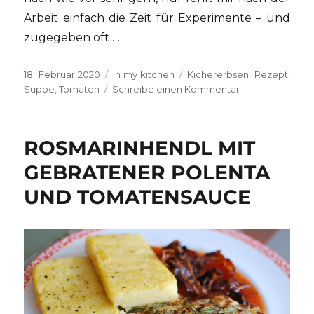
Arbeit einfach die Zeit für Experimente – und
zugegeben oft …
Veröffentlicht
Kategorien
Schlagwörter
18. Februar 2020
In my kitchen
Kichererbsen
,
Rezept
,
am
zu
Suppe
,
Tomaten
Schreibe einen Kommentar
Kichererbsen-
Tomaten-
Suppe
ROSMARINHENDL MIT
GEBRATENER POLENTA
UND TOMATENSAUCE