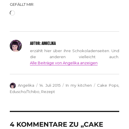
GEFÄLLT MIR:
Wird
geladen …
AUTOR:
ANGELIKA
erzählt hier über ihre Schokoladenseiten. Und
die anderen vielleicht auch.
Alle Beiträge von Angelika anzeigen
Autor
Veröffentlicht
Kategorien
Schlagwörter
Angelika
14. Juli 2015
In my kitchen
Cake Pops
,
am
Eduscho/Tchibo
,
Rezept
4 KOMMENTARE ZU „CAKE