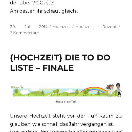
der über 70 Gäste!
Am besten ihr schaut gleich …
Veröffentlicht
Kategorien
Schlagwörter
30. Juli 2014
Hochzeit
Hochzeit
,
Rezept
am
zu
3 Kommentare
{HOCHZEIT}
Rainbow
Cookies
{HOCHZEIT} DIE TO DO
LISTE – FINALE
Unsere Hochzeit steht vor der Tür! Kaum zu
glauben, wie schnell das Jahr vergangen ist.