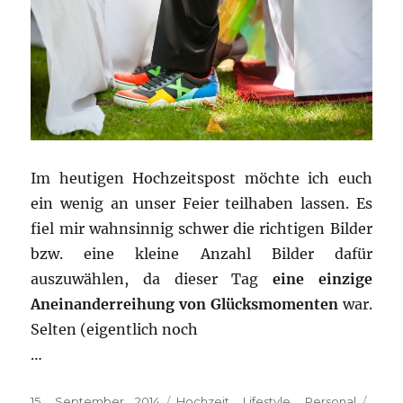
Im heutigen Hochzeitspost möchte ich euch
ein wenig an unser Feier teilhaben lassen. Es
fiel mir wahnsinnig schwer die richtigen Bilder
bzw. eine kleine Anzahl Bilder dafür
auszuwählen, da dieser Tag
eine einzige
Aneinanderreihung von Glücksmomenten
war.
Selten (eigentlich noch
…
Veröffentlicht
Kategorien
Schl
15. September 2014
Hochzeit
,
Lifestyle
,
Personal