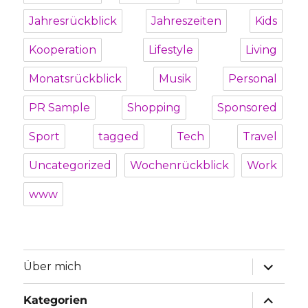
Jahresrückblick
Jahreszeiten
Kids
Kooperation
Lifestyle
Living
Monatsrückblick
Musik
Personal
PR Sample
Shopping
Sponsored
Sport
tagged
Tech
Travel
Uncategorized
Wochenrückblick
Work
www
Unterme
Über mich
öffnen
Unterme
Kategorien
öffnen