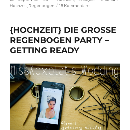
am
zu
Hochzeit
,
Regenbogen
18 Kommentare
{HOCHZEIT}
Die
grosse
{HOCHZEIT} DIE GROSSE
Regenbogen
Party
REGENBOGEN PARTY –
–
GETTING READY
das
Fest