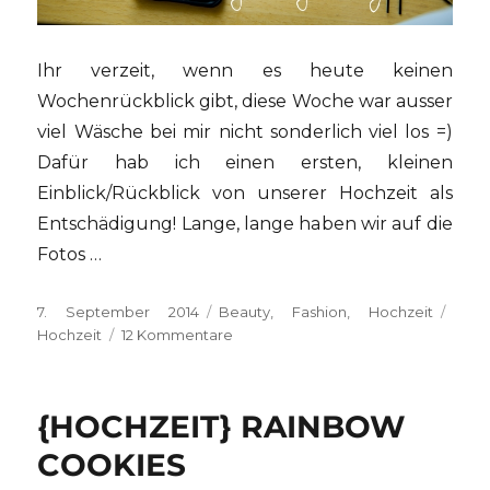
Ihr verzeit, wenn es heute keinen
Wochenrückblick gibt, diese Woche war ausser
viel Wäsche bei mir nicht sonderlich viel los =)
Dafür hab ich einen ersten, kleinen
Einblick/Rückblick von unserer Hochzeit als
Entschädigung! Lange, lange haben wir auf die
Fotos …
Veröffentlicht
Kategorien
Schl
7. September 2014
Beauty
,
Fashion
,
Hochzeit
am
zu
Hochzeit
12 Kommentare
{HOCHZEIT}
Die
grosse
{HOCHZEIT} RAINBOW
Regenbogen
Party
COOKIES
–