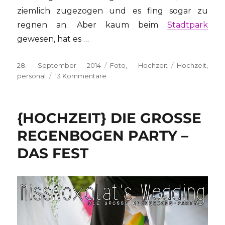
ziemlich zugezogen und es fing sogar zu
regnen an. Aber kaum beim
Stadtpark
gewesen, hat es …
Veröffentlicht
Kategorien
Schlagwörter
28. September 2014
Foto
,
Hochzeit
Hochzeit
,
am
zu
personal
13 Kommentare
{HOCHZEIT}
Die
grosse
{HOCHZEIT} DIE GROSSE
Regenbogen
Party
REGENBOGEN PARTY –
–
DAS FEST
das
Shooting