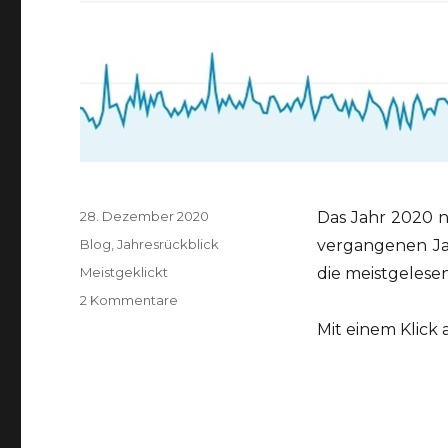
Veröffentlicht
28. Dezember 2020
Das Jahr 2020 n
am
Kategorien
Blog
,
Jahresrückblick
vergangenen Ja
Schlagwörter
Meistgeklickt
die meistgelese
zu
2 Kommentare
Meistgeklickt
Mit einem Klick
2020