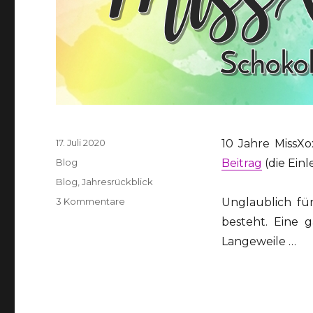
Veröffentlicht
17. Juli 2020
10 Jahre MissXo
am
Kategorien
Blog
Beitrag
(die Einl
Schlagwörter
Blog
,
Jahresrückblick
zu
3 Kommentare
Unglaublich fü
10
besteht. Eine 
Jahre
Langeweile …
MissXoxolat’s
Schokoladenseiten