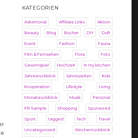
KATEGORIEN
Advertorial
Affiliate Links
Aktion
Beauty
Blog
Bücher
DIY
Duft
Event
Fashion
Fauna
Film & Fernsehen
Flora
Foto
Gewinnspiel
Hochzeit
In my kitchen
Jahresrückblick
Jahreszeiten
Kids
Kooperation
Lifestyle
Living
Monatsrückblick
Musik
Personal
PR Sample
Shopping
Sponsored
Sport
tagged
Tech
Travel
er
Uncategorized
Wochenrückblick
te