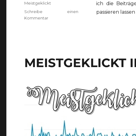
Schlagwörter
Meistgeklickt
ich die Beitr
Schreibe einen
passieren lassen
zu
Kommentar
Meistgeklickt
2019
MEISTGEKLICKT I