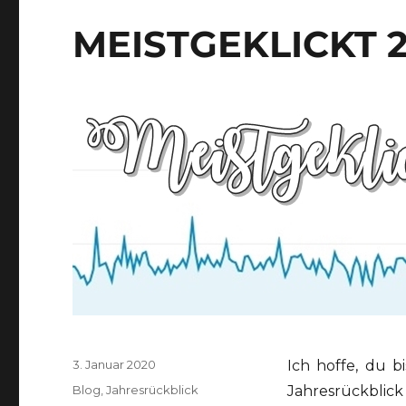
MEISTGEKLICKT 2
Veröffentlicht
3. Januar 2020
Ich hoffe, du 
am
Kategorien
Blog
,
Jahresrückblick
Jahresrückblick