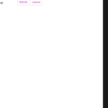
Work
www
ue