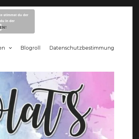
te stimmst du der
du in der
EN!
en
Blogroll
Datenschutzbestimmung