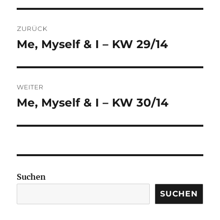
BEITRAGSNAVIGATION
ZURÜCK
Me, Myself & I – KW 29/14
Vorheriger
Beitrag:
WEITER
Me, Myself & I – KW 30/14
Nächster
Beitrag:
Suchen
SUCHEN