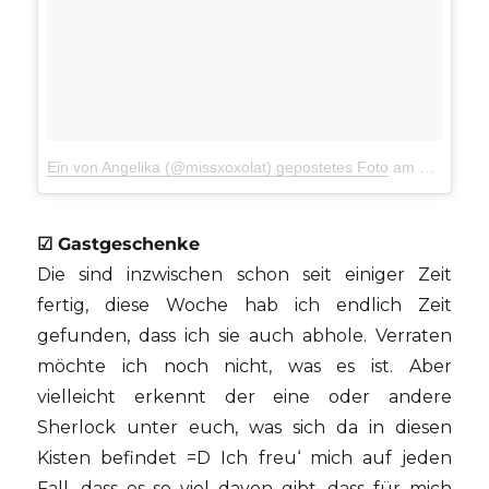
Ein von Angelika (@missxoxolat) gepostetes Foto
am
21. Jul 2
☑ Gastgeschenke
Die sind inzwischen schon seit einiger Zeit
fertig, diese Woche hab ich endlich Zeit
gefunden, dass ich sie auch abhole. Verraten
möchte ich noch nicht, was es ist. Aber
vielleicht erkennt der eine oder andere
Sherlock unter euch, was sich da in diesen
Kisten befindet =D Ich freu‘ mich auf jeden
Fall, dass es so viel davon gibt, dass für mich