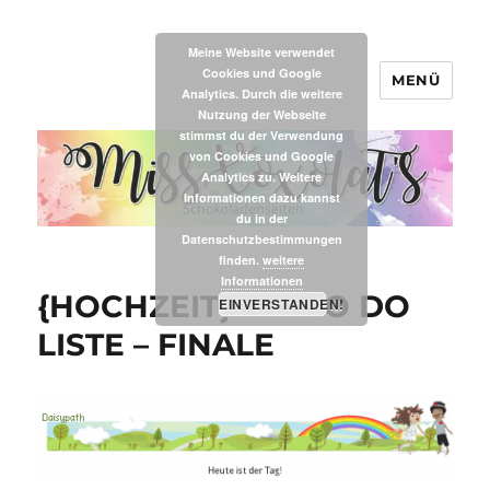
Meine Website verwendet
Cookies und Google
MENÜ
MissXoxolat's
Analytics. Durch die weitere
Nutzung der Webseite
stimmst du der Verwendung
von Cookies und Google
Analytics zu. Weitere
Informationen dazu kannst
du in der
Datenschutzbestimmungen
finden.
weitere
Informationen
{HOCHZEIT} DIE TO DO
EINVERSTANDEN!
LISTE – FINALE