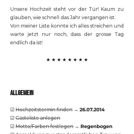
Unsere Hochzeit steht vor der Tür! Kaum zu
glauben, wie schnell das Jahr vergangen ist.
Von meiner Liste konnte ich alles streichen und
warte jetzt nur noch, dass der grosse Tag
endlich da ist!
★ ★ ★ ★ ★ ★ ★ ★
ALLGEMEIN
☑
Hochzeitstermin finden
→
26.07.2014
☑
Gästeliste anlegen
☑
Motto/Farben festlegen
→
Regenbogen