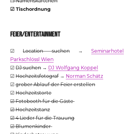
❒ Namenskärtchen
☑
Tischordnung
FEIER/ENTERTAINMENT
☑
Location suchen
→
Seminarhotel
Parkschlössl Wien
☑
DJ suchen
→
DJ Wolfgang Koppel
☑
Hochzeitsfotograf
→
Norman Schätz
☑
grober Ablauf der Feier erstellen
☑
Hochzeitstorte
☑ Fotobooth für die Gäste
☑ Hochzeitstanz
☑ 4 Lieder für die Trauung
☑ Blumenkinder