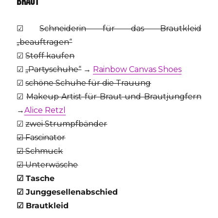
BRAUT
☑
Schneiderin für das Brautkleid
„beauftragen“
☑
Stoff kaufen
☑
„Partyschuhe“
→
Rainbow Canvas Shoes
☑
schöne Schuhe für die Trauung
☑
Makeup Artist für Braut und Brautjungfern
→
Alice Retzl
☑
zwei Strumpfbänder
☑ Fascinator
☑ Schmuck
☑ Unterwäsche
☑
Tasche
☑ Junggesellenabschied
☑
Brautkleid