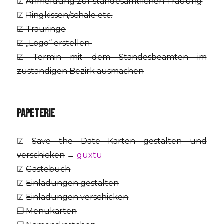
☑
Anmeldung zur standesamtlichen Trauung
☑
Ringkissen/schale etc.
☑ Trauringe
☑ „Logo“ erstellen
☑ Termin mit dem Standesbeamten im
zuständigen Bezirk ausmachen
PAPETERIE
☑
Save the Date Karten gestalten und
verschicken
→
guxtu
☑
Gästebuch
☑
Einladungen gestalten
☑
Einladungen verschicken
❒ Menükarten