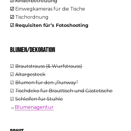
☑ Kinderbetreuung
☑
Einwegkameras für die Tische
☑
Tischordnung
☑
Requisiten für’s Fotoshooting
BLUMEN/DEKORATION
☑
Brautstrauss (& Wurfstrauss)
☑
Altargesteck
☑
Blumen für den „Runway“
☑
Tischdeko für Brauttisch und Gästetische
☑
Schleifen für Stühle
→
Blumenagentur