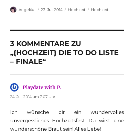
Autor
Veröffentlicht
Kategorien
Schlagwörter
Angelika
23. Juli 2014
Hochzeit
Hochzeit
am
3 KOMMENTARE ZU
„{HOCHZEIT} DIE TO DO LISTE
– FINALE“
Playdate with P.
sagt:
24. Juli 2014 um 7:07 Uhr
Ich wünsche dir ein wundervolles
unvergessliches Hochzeitsfest! Du wirst eine
wunderschöne Braut sein! Alles Liebe!