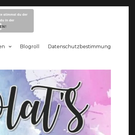
te stimmst du der
du in der
EN!
en
Blogroll
Datenschutzbestimmung