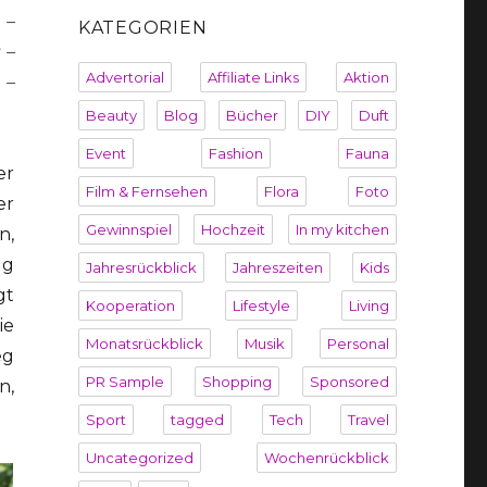
 –
KATEGORIEN
 –
Advertorial
Affiliate Links
Aktion
 –
Beauty
Blog
Bücher
DIY
Duft
Event
Fashion
Fauna
er
Film & Fernsehen
Flora
Foto
er
Gewinnspiel
Hochzeit
In my kitchen
n,
gg
Jahresrückblick
Jahreszeiten
Kids
gt
Kooperation
Lifestyle
Living
ie
Monatsrückblick
Musik
Personal
eg
PR Sample
Shopping
Sponsored
n,
Sport
tagged
Tech
Travel
Uncategorized
Wochenrückblick