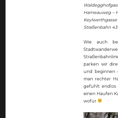
Waldegghofga
Hameauweg – Ha
Keylwerthgasse 
Straßenbahn 43
Wie auch bei
Stadtwanderwe
Straßenbahnlin
parken wir dir
und beginnen 
man rechter Ha
gefühlt endlos
einen Haufen Kas
wofür