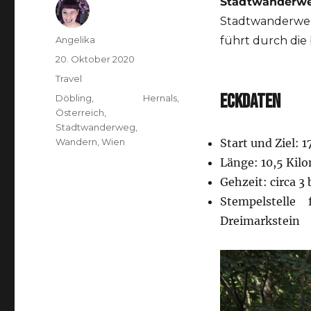
Stadtwander
Stadtwanderweg
Autor
Angelika
führt durch die
Veröffentlicht
20. Oktober 2020
am
Kategorien
Travel
ECKDATEN
Schlagwörter
Döbling
,
Hernals
,
Österreich
,
Stadtwanderweg
,
Wandern
,
Wien
Start und Ziel:
Länge: 10,5 Kil
Gehzeit: circa 3
Stempelstell
Dreimarkstein