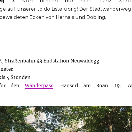
weg 3
. Nun bleiben nur noch ganz weni
e auf unserer to do Liste übrig! Der Stadtwanderweg
 bewaldeten Ecken von Hernals und Döbling.
 17., Straßenbahn 43 Endstation Neuwaldegg
ometer
 bis 4 Stunden
e für den
Wanderpass
: Häuserl am Roan, 19., 