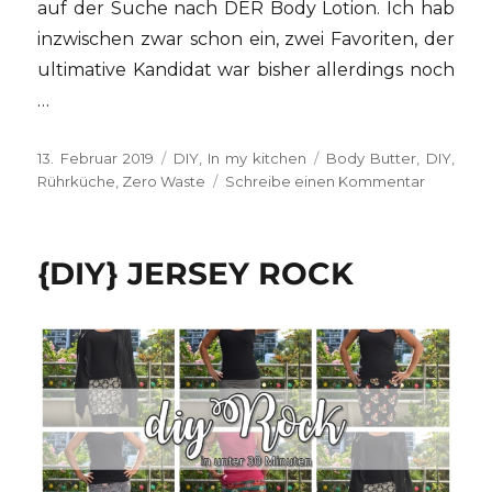
auf der Suche nach DER Body Lotion. Ich hab
inzwischen zwar schon ein, zwei Favoriten, der
ultimative Kandidat war bisher allerdings noch
…
Veröffentlicht
Kategorien
Schlagwörter
13. Februar 2019
DIY
,
In my kitchen
Body Butter
,
DIY
,
am
zu
Rührküche
,
Zero Waste
Schreibe einen Kommentar
{DIY}
Body
Butter
{DIY} JERSEY ROCK
–
feste
Body
Lotion