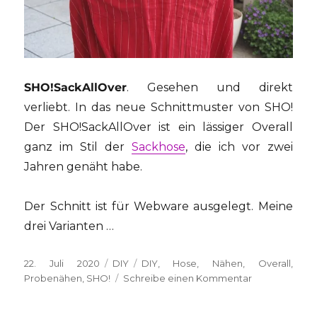
SHO!SackAllOver
. Gesehen und direkt
verliebt. In das neue Schnittmuster von SHO!
Der SHO!SackAllOver ist ein lässiger Overall
ganz im Stil der
Sackhose
, die ich vor zwei
Jahren genäht habe.
Der Schnitt ist für Webware ausgelegt. Meine
drei Varianten …
Veröffentlicht
Kategorien
Schlagwörter
22. Juli 2020
DIY
DIY
,
Hose
,
Nähen
,
Overall
,
am
zu
Probenähen
,
SHO!
Schreibe einen Kommentar
{DIY}
Probenähen