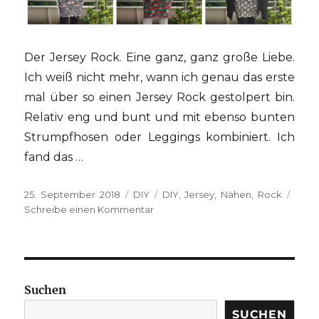
Der Jersey Rock. Eine ganz, ganz große Liebe.
Ich weiß nicht mehr, wann ich genau das erste
mal über so einen Jersey Rock gestolpert bin.
Relativ eng und bunt und mit ebenso bunten
Strumpfhosen oder Leggings kombiniert. Ich
fand das …
Veröffentlicht
Kategorien
Schlagwörter
25. September 2018
DIY
DIY
,
Jersey
,
Nähen
,
Rock
am
zu
Schreibe einen Kommentar
{DIY}
Jersey
Rock
Suchen
SUCHEN