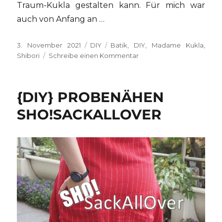
Traum-Kukla gestalten kann. Für mich war
auch von Anfang an …
Veröffentlicht
Kategorien
Schlagwörter
3. November 2021
DIY
Batik
,
DIY
,
Madame Kukla
,
am
zu
Shibori
Schreibe einen Kommentar
{DIY}
Shibori:
Batik-
{DIY} PROBENÄHEN
Färbetechnik
feat.
SHO!SACKALLOVER
Madame
Kukla