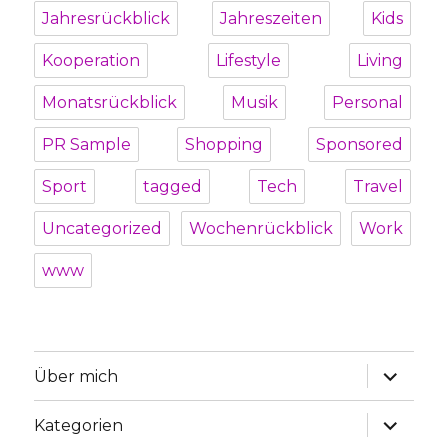
Jahresrückblick
Jahreszeiten
Kids
Kooperation
Lifestyle
Living
Monatsrückblick
Musik
Personal
PR Sample
Shopping
Sponsored
Sport
tagged
Tech
Travel
Uncategorized
Wochenrückblick
Work
www
Unterme
Über mich
öffnen
Unterme
Kategorien
öffnen