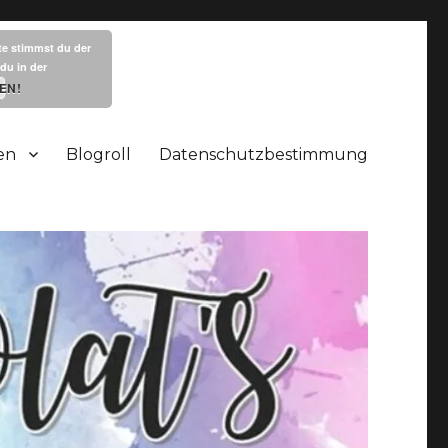
te stimmst du der
du in der
EN!
en
Blogroll
Datenschutzbestimmung