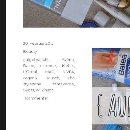
Veröffentlicht
20. Februar 2015
am
Kategorien
Beauty
Schlagwörter
aufgebraucht
,
Avène
,
Balea
,
essence
,
Kiehl's
,
L'Oreal
,
MAC
,
NIVEA
,
organix
,
Rausch
,
s.he
stylezone
,
santaverde
,
Syoss
,
Wilkinson
zu
1 Kommentar
{Aufgebraucht}
N°
7