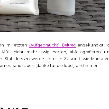
on im letzten
{Aufgebraucht} Beitrag
angekündigt, i
Müll nicht mehr ewig horten, abfotografieren u
n. Stattdesssen werde ich es in Zukunft wie Marita v
rries handhaben (danke für die Idee!) und immer …