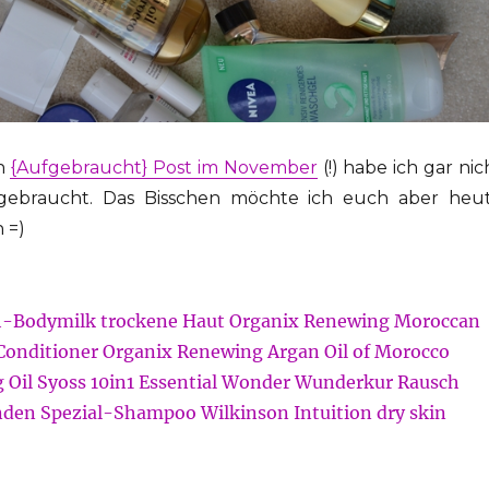
en
{Aufgebraucht} Post im November
(!) habe ich gar nic
fgebraucht. Das Bisschen möchte ich euch aber heu
 =)