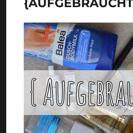
{AUFGEBRAUCHT}
La
Roche-
Posay,
Lavera