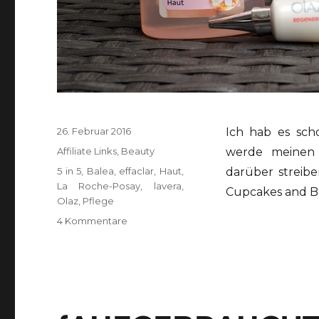
Veröffentlicht
26. Februar 2016
Ich hab es sch
am
Kategorien
Affiliate Links
,
Beauty
werde meinen 
Schlagwörter
5 in 5
,
Balea
,
effaclar
,
Haut
,
darüber streibe
La Roche-Posay
,
lavera
,
Cupcakes and Be
Olaz
,
Pflege
zu
4 Kommentare
5
in
5
feat.
Balea,
Olaz,