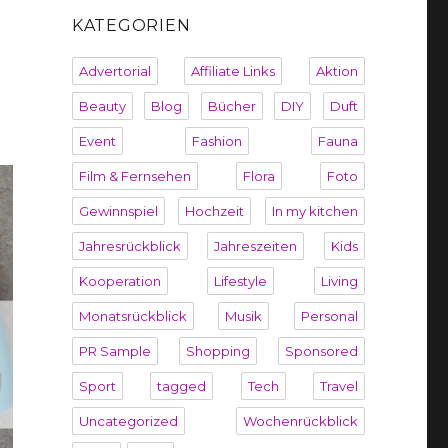
KATEGORIEN
Advertorial
Affiliate Links
Aktion
Beauty
Blog
Bücher
DIY
Duft
Event
Fashion
Fauna
Film & Fernsehen
Flora
Foto
Gewinnspiel
Hochzeit
In my kitchen
Jahresrückblick
Jahreszeiten
Kids
Kooperation
Lifestyle
Living
Monatsrückblick
Musik
Personal
PR Sample
Shopping
Sponsored
Sport
tagged
Tech
Travel
Uncategorized
Wochenrückblick