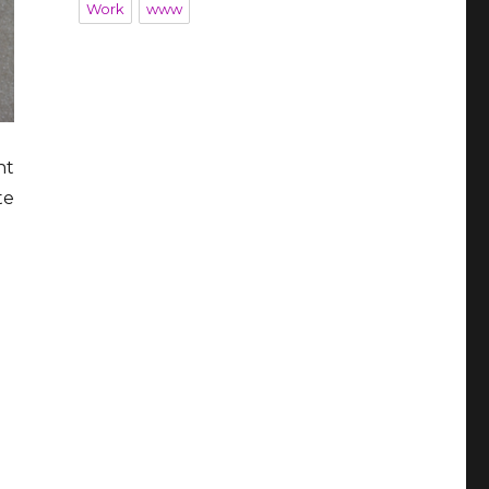
Work
www
ht
te