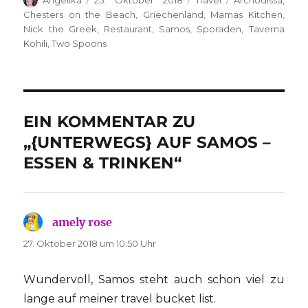
am
Chesters on the Beach
,
Griechenland
,
Mamas Kitchen
,
Nick the Greek
,
Restaurant
,
Samos
,
Sporaden
,
Taverna
Kohili
,
Two Spoons
EIN KOMMENTAR ZU
„{UNTERWEGS} AUF SAMOS –
ESSEN & TRINKEN“
amely rose
sagt:
27. Oktober 2018 um 10:50 Uhr
Wundervoll, Samos steht auch schon viel zu
lange auf meiner travel bucket list.