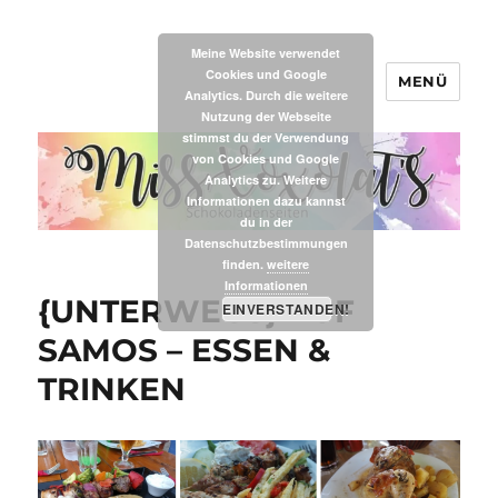
Meine Website verwendet
Cookies und Google
MENÜ
MissXoxolat's
Analytics. Durch die weitere
Nutzung der Webseite
stimmst du der Verwendung
von Cookies und Google
Analytics zu. Weitere
Informationen dazu kannst
du in der
Datenschutzbestimmungen
finden.
weitere
Informationen
{UNTERWEGS} AUF
EINVERSTANDEN!
SAMOS – ESSEN &
TRINKEN