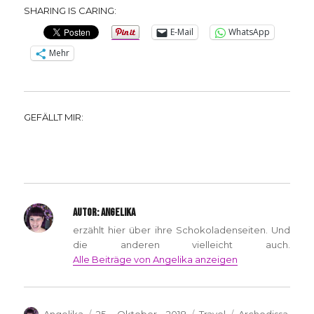
SHARING IS CARING:
E-Mail
WhatsApp
Mehr
GEFÄLLT MIR:
AUTOR:
ANGELIKA
erzählt hier über ihre Schokoladenseiten. Und
die anderen vielleicht auch.
Alle Beiträge von Angelika anzeigen
Autor
Veröffentlicht
Kategorien
Schlagwörter
Angelika
25. Oktober 2018
Travel
Archodissa
,