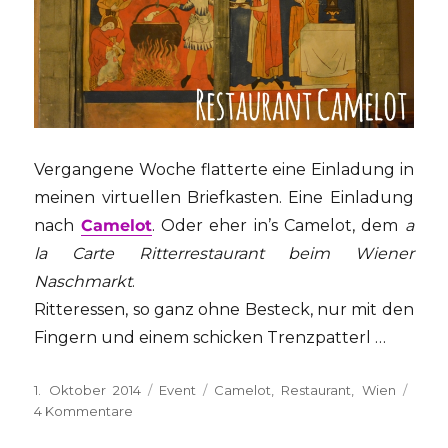
Vergangene Woche flatterte eine Einladung in
meinen virtuellen Briefkasten. Eine Einladung
nach
Camelot
. Oder eher in’s Camelot, dem
a
la Carte Ritterrestaurant beim Wiener
Naschmarkt
.
Ritteressen, so ganz ohne Besteck, nur mit den
Fingern und einem schicken Trenzpatterl …
Veröffentlicht
Kategorien
Schlagwörter
1. Oktober 2014
Event
Camelot
,
Restaurant
,
Wien
am
zu
4 Kommentare
{EVENT}