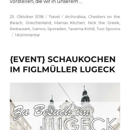
vorstellen, die wir in unserem …
Veröffentlicht
Kategorien
Schlagwörter
25. Oktober 2018
Travel
Archodissa
,
Chesters on the
am
Beach
,
Griechenland
,
Mamas Kitchen
,
Nick the Greek
,
Restaurant
,
Samos
,
Sporaden
,
Taverna Kohili
,
Two Spoons
zu
1 Kommentar
{UNTERWEGS}
auf
Samos
{EVENT} SCHAUKOCHEN
–
Essen
IM FIGLMÜLLER LUGECK
&
Trinken