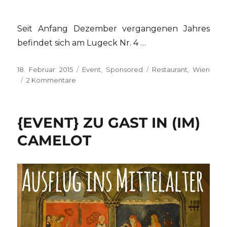
Seit Anfang Dezember vergangenen Jahres
befindet sich am Lugeck Nr. 4 …
Veröffentlicht
Kategorien
Schlagwörter
18. Februar 2015
Event
,
Sponsored
Restaurant
,
Wien
am
zu
2 Kommentare
{EVENT}
Schaukochen
im
{EVENT} ZU GAST IN (IM)
Figlmüller
LUGECK
CAMELOT