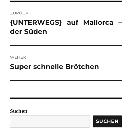
BEITRAGSNAVIGATION
ZURÜCK
{UNTERWEGS} auf Mallorca –
Vorheriger
Beitrag:
der Süden
WEITER
Super schnelle Brötchen
Nächster
Beitrag:
Suchen
SUCHEN