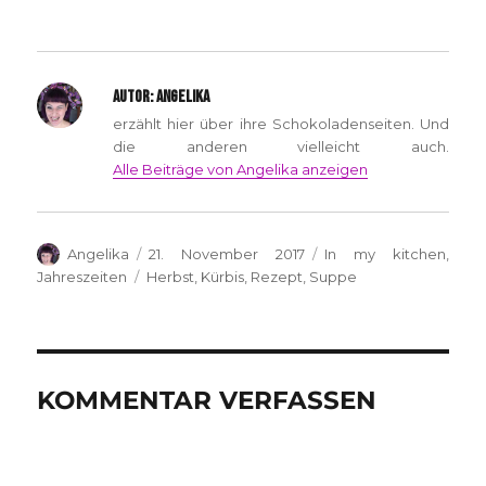
AUTOR:
ANGELIKA
erzählt hier über ihre Schokoladenseiten. Und
die anderen vielleicht auch.
Alle Beiträge von Angelika anzeigen
Autor
Veröffentlicht
Kategorien
Angelika
21. November 2017
In my kitchen
,
am
Schlagwörter
Jahreszeiten
Herbst
,
Kürbis
,
Rezept
,
Suppe
KOMMENTAR VERFASSEN