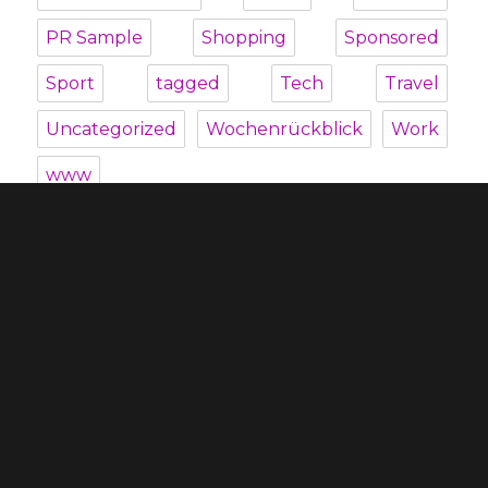
PR Sample
Shopping
Sponsored
Sport
tagged
Tech
Travel
Uncategorized
Wochenrückblick
Work
www
Unterme
Über mich
öffnen
Unterme
Kategorien
öffnen
Blogroll
Datenschutzbestimmung