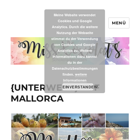
Meine Website verwendet
Cookies und Google
MENÜ
MissXoxolat's
Analytics. Durch die weitere
Nutzung der Webseite
stimmst du der Verwendung
von Cookies und Google
Analytics zu. Weitere
Informationen dazu kannst
du in der
Datenschutzbestimmungen
finden.
weitere
Informationen
{UNTERWEGS} AUF
EINVERSTANDEN!
MALLORCA