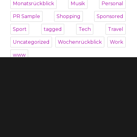
Monatsrückblick
Musik
Personal
PR Sample
Shopping
Sponsored
Sport
tagged
Tech
Travel
Uncategorized
Wochenrückblick
Work
www
Unterme
Über mich
öffnen
Unterme
Kategorien
öffnen
Blogroll
Datenschutzbestimmung