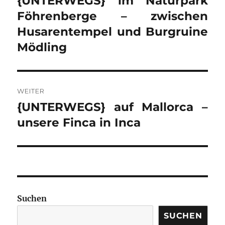
{UNTERWEGS} im Naturpark
Beitrag:
Föhrenberge – zwischen
Husarentempel und Burgruine
Mödling
WEITER
{UNTERWEGS} auf Mallorca –
Nächster
Beitrag:
unsere Finca in Inca
Suchen
SUCHEN