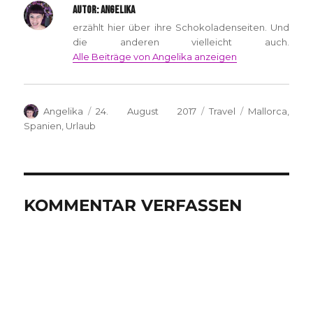
AUTOR:
ANGELIKA
erzählt hier über ihre Schokoladenseiten. Und
die anderen vielleicht auch.
Alle Beiträge von Angelika anzeigen
Autor
Veröffentlicht
Kategorien
Schlagwörter
Angelika
24. August 2017
Travel
Mallorca
,
am
Spanien
,
Urlaub
KOMMENTAR VERFASSEN