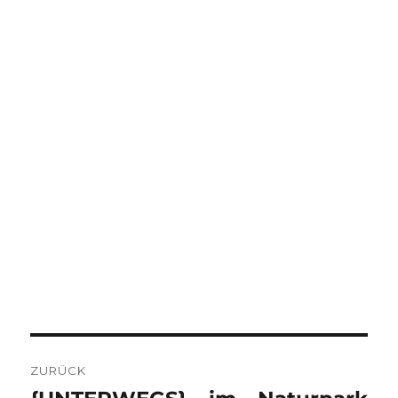
BEITRAGSNAVIGATION
ZURÜCK
Vorheriger