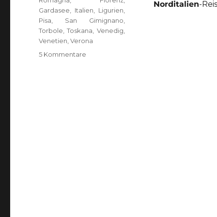
Romagna
,
Florenz
,
Norditalien
-Rei
Gardasee
,
Italien
,
Ligurien
,
Pisa
,
San Gimignano
,
Torbole
,
Toskana
,
Venedig
,
Venetien
,
Verona
zu
5 Kommentare
{UNTERWEGS
IN}
Norditalien