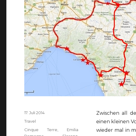
Veröffentlicht
17. Juli 2014
Zwischen all d
am
Kategorien
Travel
einen kleinen 
Schlagwörter
Cinque Terre
,
Emilia
wieder mal in m