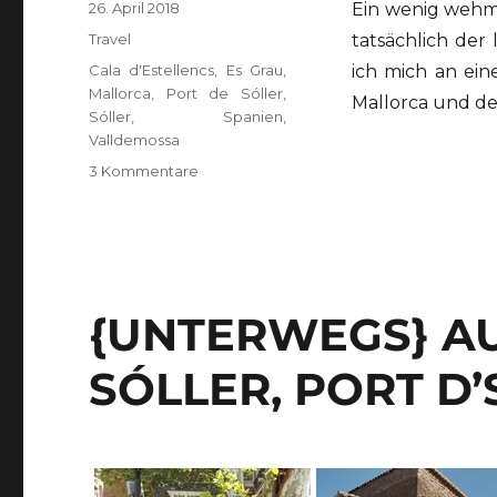
Veröffentlicht
26. April 2018
Ein wenig wehmü
am
Kategorien
Travel
tatsächlich der
Schlagwörter
Cala d'Estellencs
,
Es Grau
,
ich mich an ein
Mallorca
,
Port de Sóller
,
Mallorca und d
Sóller
,
Spanien
,
Valldemossa
zu
3 Kommentare
{UNTERWEGS}
auf
Mallorca
–
Valldemossa,
Port
{UNTERWEGS} A
de
Valldemossa,
SÓLLER, PORT D’
Cala
d’Estellencs