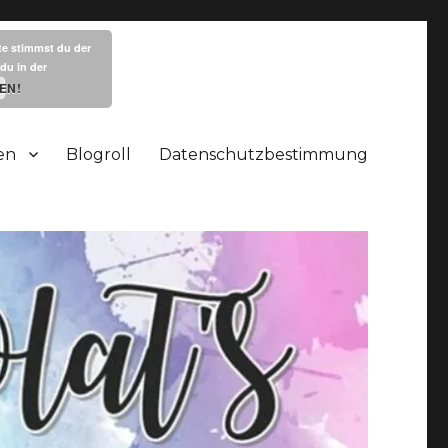
te stimmst du der
du in der
EN!
en
Blogroll
Datenschutzbestimmung