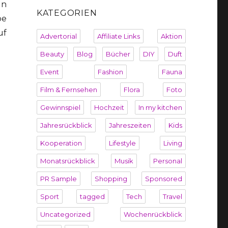
un
KATEGORIEN
be
uf
Advertorial
Affiliate Links
Aktion
Beauty
Blog
Bücher
DIY
Duft
Event
Fashion
Fauna
Film & Fernsehen
Flora
Foto
Gewinnspiel
Hochzeit
In my kitchen
Jahresrückblick
Jahreszeiten
Kids
Kooperation
Lifestyle
Living
Monatsrückblick
Musik
Personal
PR Sample
Shopping
Sponsored
Sport
tagged
Tech
Travel
Uncategorized
Wochenrückblick