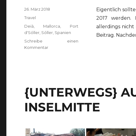
Veröffentlicht
26. März 2018
Eigentlich soll
am
Kategorien
Travel
2017 werden. 
Schlagwörter
Deià
,
Mallorca
,
Port
allerdings nich
d'Sóller
,
Sóller
,
Spanien
Beitrag. Nachde
Schreibe einen
zu
Kommentar
{UNTERWEGS}
auf
Mallorca
–
Sóller,
Port
{UNTERWEGS} A
d’Sóller,
Deià
INSELMITTE