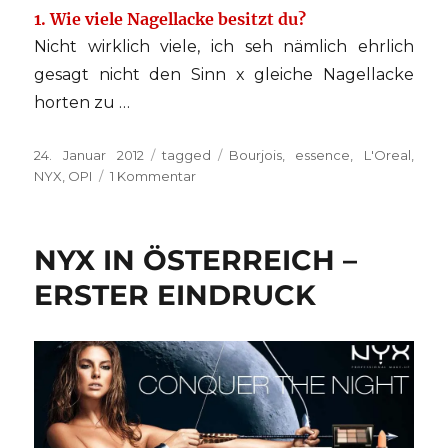
1. Wie viele Nagellacke besitzt du?
Nicht wirklich viele, ich seh nämlich ehrlich
gesagt nicht den Sinn x gleiche Nagellacke
horten zu …
Veröffentlicht
Kategorien
Schlagwörter
24. Januar 2012
tagged
Bourjois
,
essence
,
L'Oreal
,
am
zu
NYX
,
OPI
1 Kommentar
[tagged]
Alles
im
NYX IN ÖSTERREICH –
Lack?!
ERSTER EINDRUCK