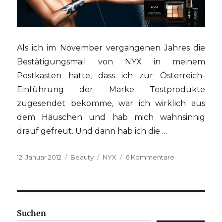
Als ich im November vergangenen Jahres die
Bestätigungsmail von NYX in meinem
Postkasten hatte, dass ich zur Österreich-
Einführung der Marke Testprodukte
zugesendet bekomme, war ich wirklich aus
dem Häuschen und hab mich wahnsinnig
drauf gefreut. Und dann hab ich die …
Veröffentlicht
Kategorien
Schlagwörter
zu
12. Januar 2012
Beauty
NYX
6 Kommentare
am
NYX
in
Österreich
–
erster
Suchen
Eindruck