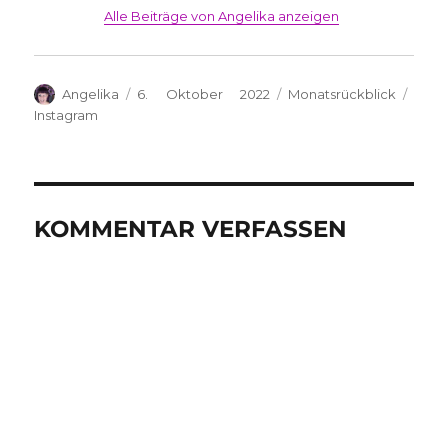
Alle Beiträge von Angelika anzeigen
Autor
Veröffentlicht
Kategorien
Schl
Angelika
6. Oktober 2022
Monatsrückblick
am
Instagram
KOMMENTAR VERFASSEN