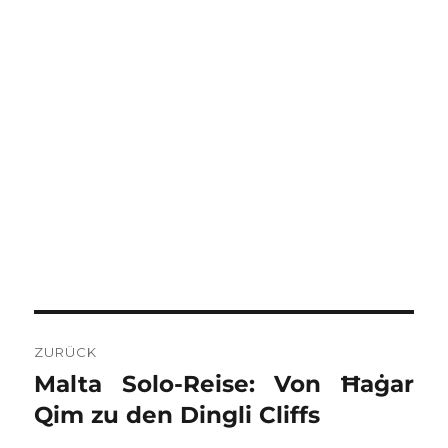
BEITRAGSNAVIGATION
ZURÜCK
Malta Solo-Reise: Von Ħaġar
Vorheriger
Beitrag:
Qim zu den Dingli Cliffs