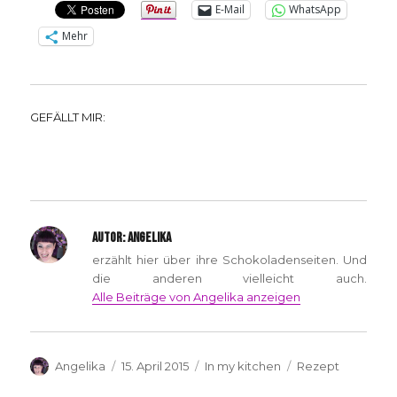
E-Mail
WhatsApp
Mehr
GEFÄLLT MIR:
AUTOR:
ANGELIKA
erzählt hier über ihre Schokoladenseiten. Und
die anderen vielleicht auch.
Alle Beiträge von Angelika anzeigen
Autor
Veröffentlicht
Kategorien
Schlagwörter
Angelika
15. April 2015
In my kitchen
Rezept
am