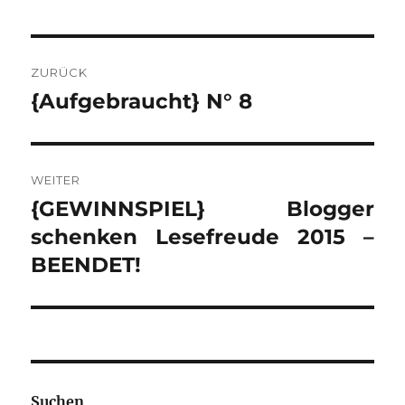
BEITRAGSNAVIGATION
ZURÜCK
{Aufgebraucht} N° 8
Vorheriger
Beitrag:
WEITER
{GEWINNSPIEL} Blogger
Nächster
Beitrag:
schenken Lesefreude 2015 –
BEENDET!
Suchen