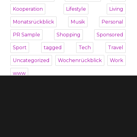
Kooperation
Lifestyle
Living
Monatsrückblick
Musik
Personal
PR Sample
Shopping
Sponsored
Sport
tagged
Tech
Travel
Uncategorized
Wochenrückblick
Work
www
Unterme
Über mich
öffnen
Unterme
Kategorien
öffnen
Blogroll