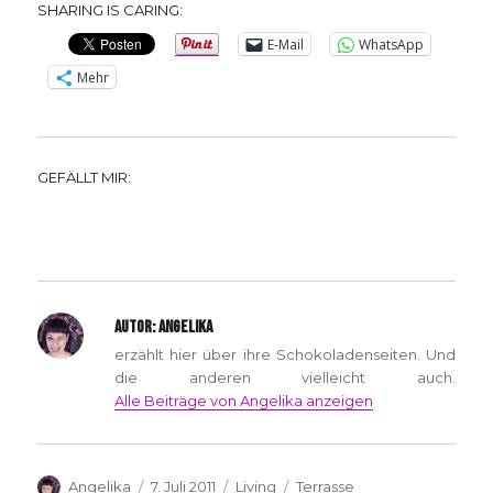
SHARING IS CARING:
E-Mail
WhatsApp
Mehr
GEFÄLLT MIR:
AUTOR:
ANGELIKA
erzählt hier über ihre Schokoladenseiten. Und
die anderen vielleicht auch.
Alle Beiträge von Angelika anzeigen
Autor
Veröffentlicht
Kategorien
Schlagwörter
Angelika
7. Juli 2011
Living
Terrasse