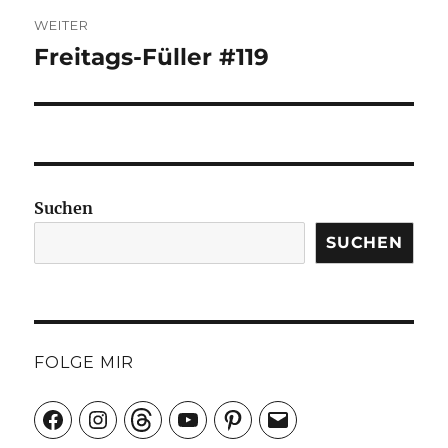
WEITER
Freitags-Füller #119
Nächster
Beitrag:
Suchen
SUCHEN
FOLGE MIR
Facebook
Instagram
Threads
YouTube
Pinterest
E-
Mail