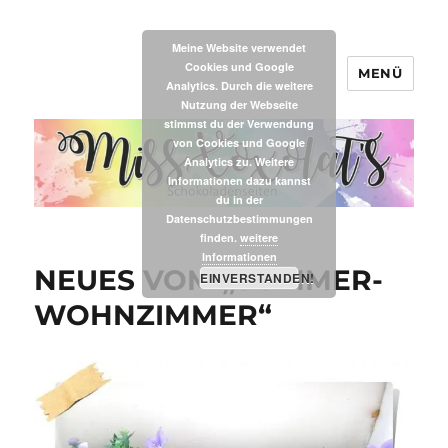
Meine Website verwendet
Cookies und Google
MENÜ
MissXoxolat's
Analytics. Durch die weitere
Nutzung der Webseite
stimmst du der Verwendung
von Cookies und Google
Analytics zu. Weitere
Informationen dazu kannst
du in der
Datenschutzbestimmungen
finden.
weitere
Informationen
NEUES VOM „SOMMER-
EINVERSTANDEN!
WOHNZIMMER“