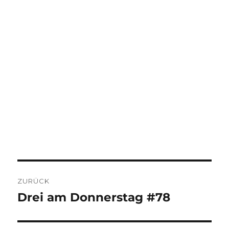
BEITRAGSNAVIGATION
ZURÜCK
Drei am Donnerstag #78
Vorheriger
Beitrag: