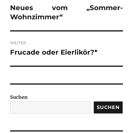
Neues vom „Sommer-
Vorheriger
Beitrag:
Wohnzimmer“
WEITER
Frucade oder Eierlikör?*
Nächster
Beitrag:
Suchen
SUCHEN