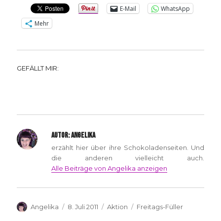
E-Mail
WhatsApp
Mehr
GEFÄLLT MIR:
AUTOR:
ANGELIKA
erzählt hier über ihre Schokoladenseiten. Und
die anderen vielleicht auch.
Alle Beiträge von Angelika anzeigen
Autor
Veröffentlicht
Kategorien
Schlagwörter
Angelika
8. Juli 2011
Aktion
Freitags-Füller
am