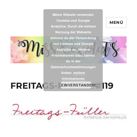
Meine Website verwendet
Cookies und Google
MENÜ
MissXoxolat's
Analytics. Durch die weitere
Nutzung der Webseite
stimmst du der Verwendung
von Cookies und Google
Analytics zu. Weitere
Informationen dazu kannst
du in der
Datenschutzbestimmungen
finden.
weitere
Informationen
FREITAGS-FÜLLER #119
EINVERSTANDEN!