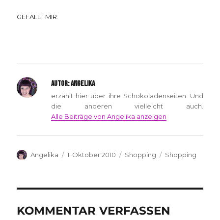
GEFÄLLT MIR:
AUTOR:
ANGELIKA
erzählt hier über ihre Schokoladenseiten. Und
die anderen vielleicht auch.
Alle Beiträge von Angelika anzeigen
Autor
Veröffentlicht
Kategorien
Schlagwörter
Angelika
1. Oktober 2010
Shopping
Shopping
am
KOMMENTAR VERFASSEN