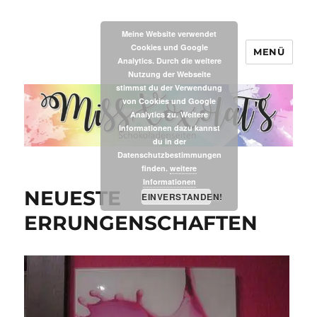
Meine Website verwendet
Cookies und Google
MENÜ
MissXoxolat's
Analytics. Durch die weitere
Nutzung der Webseite
stimmst du der Verwendung
von Cookies und Google
Analytics zu. Weitere
Informationen dazu kannst
du in der
Datenschutzbestimmungen
finden.
weitere
Informationen
NEUESTE
EINVERSTANDEN!
ERRUNGENSCHAFTEN