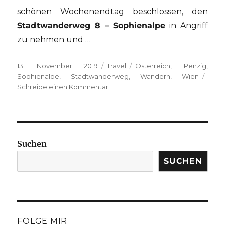
schönen Wochenendtag beschlossen, den
Stadtwanderweg 8 – Sophienalpe
in Angriff
zu nehmen und …
Veröffentlicht
Kategorien
Schlagwörter
13. November 2019
Travel
Österreich
,
Penzig
,
am
Sophienalpe
,
Stadtwanderweg
,
Wandern
,
Wien
zu
Schreibe einen Kommentar
{unterwegs}
in
Wien:
Stadtwanderweg
8
Suchen
–
Sophienalpe
SUCHEN
FOLGE MIR