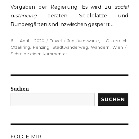
Vorgaben der Regierung. Es wird zu
social
distancing
geraten. Spielplätze und
Bundesgärten sind inzwischen gesperrt …
Veröffentlicht
Kategorien
Schlagwörter
6. April 2020
Travel
Jubiläumswarte
,
Österreich
,
am
Ottakring
,
Penzing
,
Stadtwanderweg
,
Wandern
,
Wien
zu
Schreibe einen Kommentar
{unterwegs}
in
Wien:
Stadtwanderweg
4
Suchen
–
Jubiläumswarte
SUCHEN
FOLGE MIR