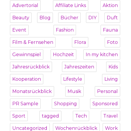
Advertorial
Affiliate Links
Aktion
Beauty
Blog
Bücher
DIY
Duft
Event
Fashion
Fauna
Film & Fernsehen
Flora
Foto
Gewinnspiel
Hochzeit
In my kitchen
Jahresrückblick
Jahreszeiten
Kids
Kooperation
Lifestyle
Living
Monatsrückblick
Musik
Personal
PR Sample
Shopping
Sponsored
Sport
tagged
Tech
Travel
Uncategorized
Wochenrückblick
Work