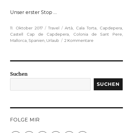
Unser erster Stop …
Veröffentlicht
Kategorien
Schlagwörter
11. Oktober 2017
Travel
Artà
,
Cala Torta
,
Capdepera
,
am
Castell Cap de Capdepera
,
Colonia de Sant Pere
,
zu
Mallorca
,
Spanien
,
Urlaub
2 Kommentare
{UNTERWEGS}
auf
Mallorca
–
der
Suchen
Osten
SUCHEN
FOLGE MIR