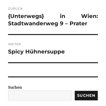
BEITRAGSNAVIGATION
ZURÜCK
{Unterwegs} in Wien:
Vorheriger
Beitrag:
Stadtwanderweg 9 – Prater
WEITER
Spicy Hühnersuppe
Nächster
Beitrag:
Suchen
SUCHEN