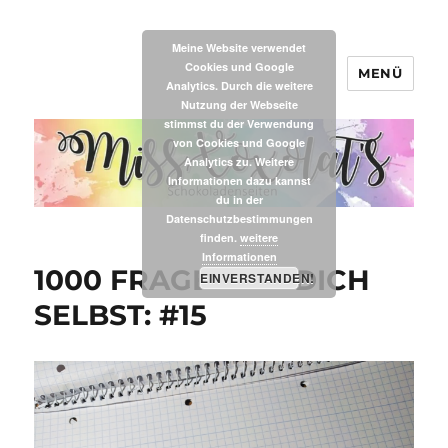
Meine Website verwendet
Cookies und Google
MENÜ
MissXoxolat's
Analytics. Durch die weitere
Nutzung der Webseite
stimmst du der Verwendung
von Cookies und Google
Analytics zu. Weitere
Informationen dazu kannst
du in der
Datenschutzbestimmungen
finden.
weitere
Informationen
1000 FRAGEN AN DICH
EINVERSTANDEN!
SELBST: #15