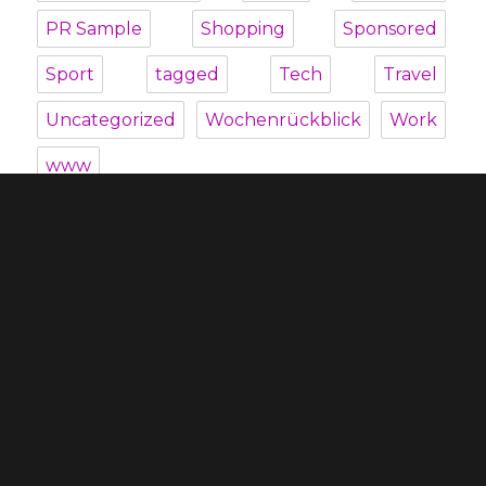
PR Sample
Shopping
Sponsored
Sport
tagged
Tech
Travel
Uncategorized
Wochenrückblick
Work
www
Unterme
Über mich
öffnen
Unterme
Kategorien
öffnen
Blogroll
Datenschutzbestimmung