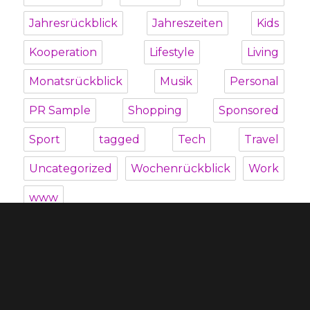
Jahresrückblick
Jahreszeiten
Kids
Kooperation
Lifestyle
Living
Monatsrückblick
Musik
Personal
PR Sample
Shopping
Sponsored
Sport
tagged
Tech
Travel
Uncategorized
Wochenrückblick
Work
www
Unterme
Über mich
öffnen
Unterme
Kategorien