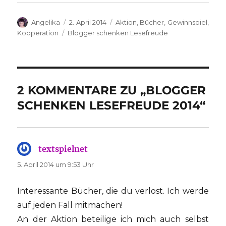
Autor
Veröffentlicht
Kategorien
Angelika
2. April 2014
Aktion
,
Bücher
,
Gewinnspiel
,
am
Schlagwörter
Kooperation
Blogger schenken Lesefreude
2 KOMMENTARE ZU „BLOGGER
SCHENKEN LESEFREUDE 2014“
textspielnet
sagt:
5. April 2014 um 9:53 Uhr
Interessante Bücher, die du verlost. Ich werde
auf jeden Fall mitmachen!
An der Aktion beteilige ich mich auch selbst