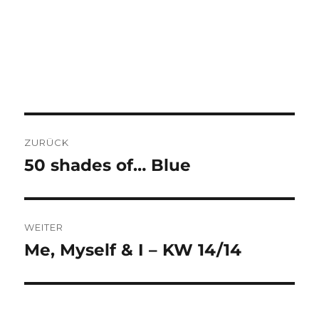
BEITRAGSNAVIGATION
ZURÜCK
50 shades of… Blue
Vorheriger
Beitrag:
WEITER
Me, Myself & I – KW 14/14
Nächster
Beitrag: