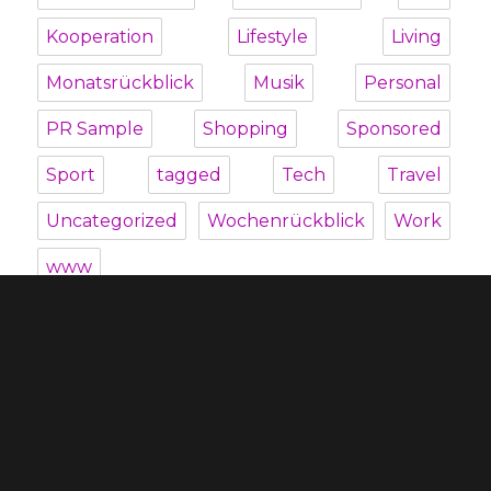
Kooperation
Lifestyle
Living
Monatsrückblick
Musik
Personal
PR Sample
Shopping
Sponsored
Sport
tagged
Tech
Travel
Uncategorized
Wochenrückblick
Work
www
Unterme
Über mich
öffnen
Unterme
Kategorien
öffnen
Blogroll