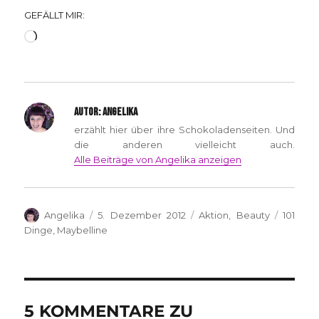
GEFÄLLT MIR:
Wird
geladen …
AUTOR:
ANGELIKA
erzählt hier über ihre Schokoladenseiten. Und
die anderen vielleicht auch.
Alle Beiträge von Angelika anzeigen
Autor
Veröffentlicht
Kategorien
Schlagw
Angelika
5. Dezember 2012
Aktion
,
Beauty
101
am
Dinge
,
Maybelline
5 KOMMENTARE ZU