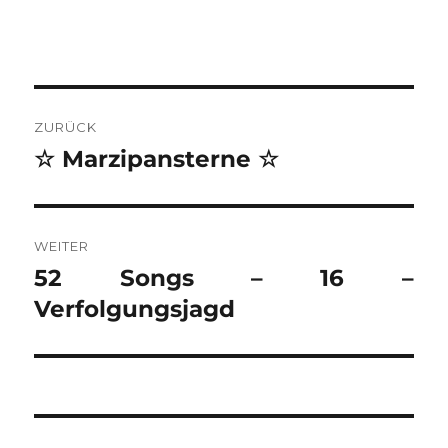
BEITRAGSNAVIGATION
ZURÜCK
☆ Marzipansterne ☆
Vorheriger
Beitrag:
WEITER
52 Songs – 16 –
Nächster
Beitrag:
Verfolgungsjagd