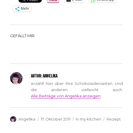
Mehr
GEFÄLLT MIR:
AUTOR:
ANGELIKA
erzählt hier über ihre Schokoladenseiten. Und
die anderen vielleicht auch.
Alle Beiträge von Angelika anzeigen
Autor
Veröffentlicht
Kategorien
Schlagwörter
Angelika
17. Oktober 2011
In my kitchen
Rezept
am