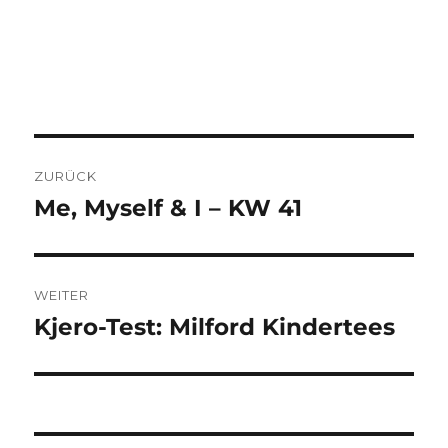
BEITRAGSNAVIGATION
ZURÜCK
Me, Myself & I – KW 41
Vorheriger
Beitrag:
WEITER
Kjero-Test: Milford Kindertees
Nächster
Beitrag: