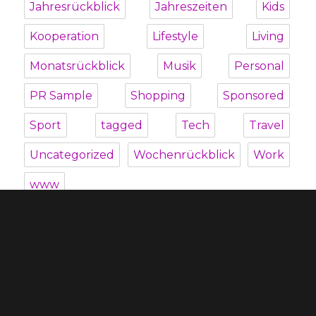
Jahresrückblick
Jahreszeiten
Kids
Kooperation
Lifestyle
Living
Monatsrückblick
Musik
Personal
PR Sample
Shopping
Sponsored
Sport
tagged
Tech
Travel
Uncategorized
Wochenrückblick
Work
www
Unterme
Über mich
öffnen
Unterme
Kategorien
öffnen