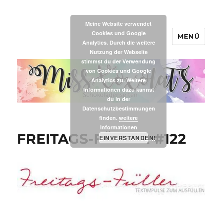
Meine Website verwendet
Cookies und Google
MENÜ
MissXoxolat's
Analytics. Durch die weitere
Nutzung der Webseite
stimmst du der Verwendung
von Cookies und Google
Analytics zu. Weitere
Informationen dazu kannst
du in der
Datenschutzbestimmungen
finden.
weitere
Informationen
FREITAGS-FÜLLER #122
EINVERSTANDEN!