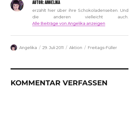
AUTOR:
ANGELIKA
erzählt hier über ihre Schokoladenseiten. Und
die anderen vielleicht auch.
Alle Beiträge von Angelika anzeigen
Autor
Veröffentlicht
Kategorien
Schlagwörter
Angelika
29. Juli 2011
Aktion
Freitags-Füller
am
KOMMENTAR VERFASSEN