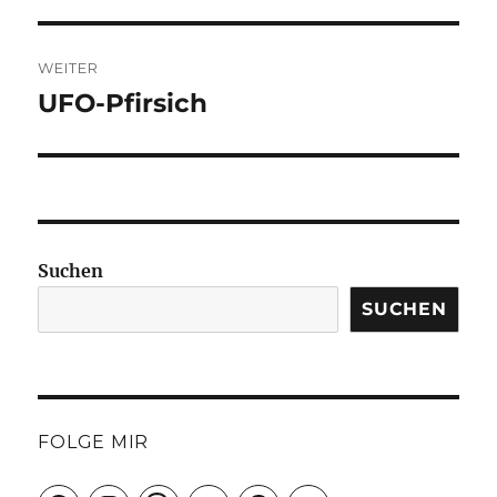
Beitrag:
WEITER
UFO-Pfirsich
Nächster
Beitrag:
Suchen
SUCHEN
FOLGE MIR