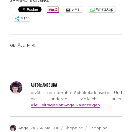
SHARING IS CARING:
E-Mail
WhatsApp
Mehr
GEFÄLLT MIR:
AUTOR:
ANGELIKA
erzählt hier über ihre Schokoladenseiten. Und
die anderen vielleicht auch.
Alle Beiträge von Angelika anzeigen
Autor
Veröffentlicht
Kategorien
Schlagwörter
Angelika
4. Mai 2011
Shopping
Shopping