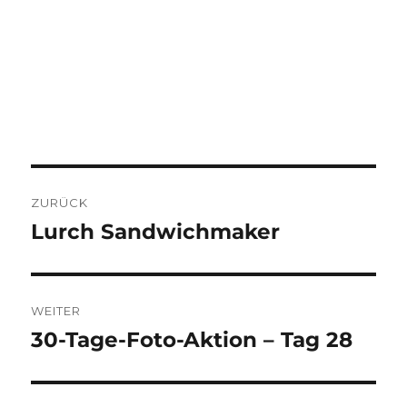
BEITRAGSNAVIGATION
ZURÜCK
Lurch Sandwichmaker
Vorheriger
Beitrag:
WEITER
30-Tage-Foto-Aktion – Tag 28
Nächster
Beitrag: