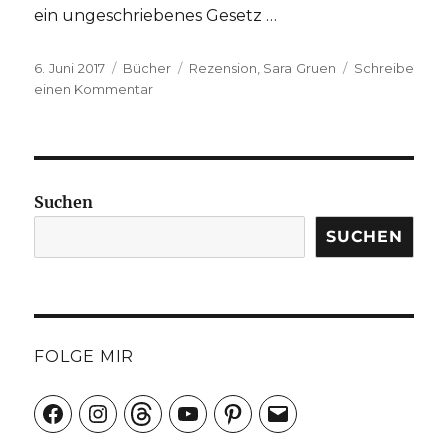
ein ungeschriebenes Gesetz …
Veröffentlicht
Kategorien
Schlagwörter
6. Juni 2017
Bücher
Rezension
,
Sara Gruen
Schreibe
am
zu
einen Kommentar
Sara
Gruen
„Water
for
Elephants“
Suchen
SUCHEN
FOLGE MIR
Facebook
Instagram
Threads
YouTube
Pinterest
E-
Mail