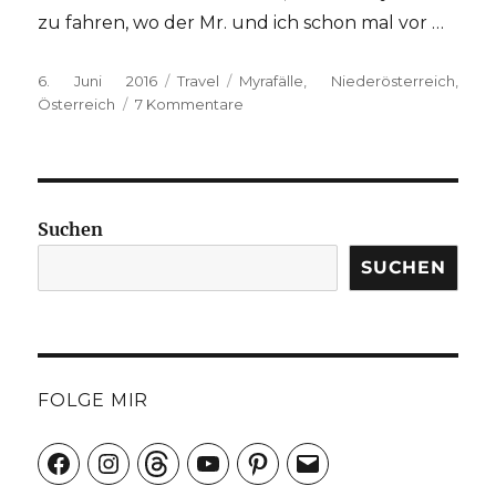
zu fahren, wo der Mr. und ich schon mal vor …
Veröffentlicht
Kategorien
Schlagwörter
6. Juni 2016
Travel
Myrafälle
,
Niederösterreich
,
am
zu
Österreich
7 Kommentare
Wander-
und
Wasserwelt
Myrafälle
Suchen
SUCHEN
FOLGE MIR
Facebook
Instagram
Threads
YouTube
Pinterest
E-
Mail