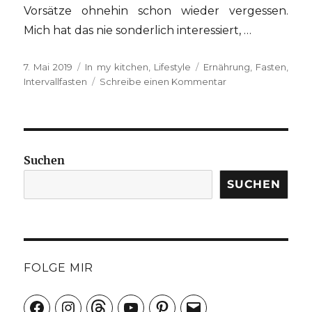
Vorsätze ohnehin schon wieder vergessen.
Mich hat das nie sonderlich interessiert, …
Veröffentlicht
Kategorien
Schlagwörter
7. Mai 2019
In my kitchen
,
Lifestyle
Ernährung
,
Fasten
,
am
zu
Intervallfasten
Schreibe einen Kommentar
Intervallfasten
–
meine
Erfahrungen
Suchen
SUCHEN
FOLGE MIR
Facebook
Instagram
Threads
YouTube
Pinterest
E-