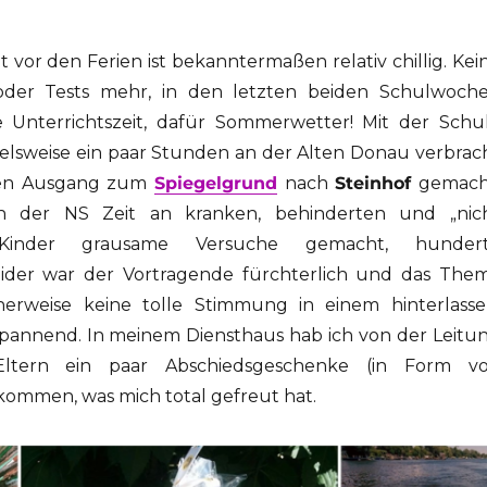
 vor den Ferien ist bekanntermaßen relativ chillig. Kei
oder Tests mehr, in den letzten beiden Schulwoch
e Unterrichtszeit, dafür Sommerwetter! Mit der Schu
ielsweise ein paar Stunden an der Alten Donau verbrac
nen Ausgang zum
Spiegelgrund
nach
Steinhof
gemach
n der NS Zeit an kranken, behinderten und „nic
 Kinder grausame Versuche gemacht, hunder
ider war der Vortragende fürchterlich und das The
cherweise keine tolle Stimmung in einem hinterlasse
pannend. In meinem Diensthaus hab ich von der Leitu
ltern ein paar Abschiedsgeschenke (in Form v
ommen, was mich total gefreut hat.