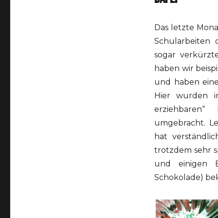
Das letzte Monat
Schularbeiten 
sogar verkürzt
haben wir beisp
und haben ei
Hier wurden i
erziehbaren“
umgebracht. Le
hat verständli
trotzdem sehr s
und einigen E
Schokolade) bek