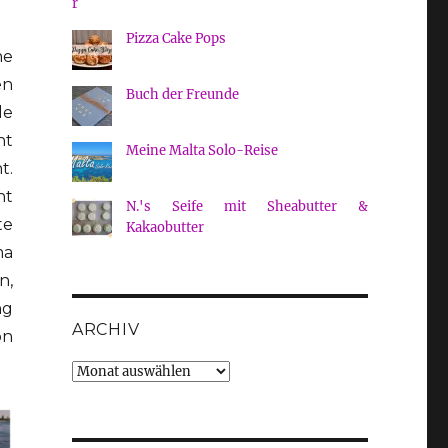
Pizza Cake Pops
ne
en
Buch der Freunde
le
ht
Meine Malta Solo-Reise
t.
ht
N.'s Seife mit Sheabutter &
te
Kakaobutter
ma
n,
ng
ARCHIV
on
Archiv