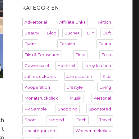
KATEGORIEN
Advertorial
Affiliate Links
Aktion
Beauty
Blog
Bücher
DIY
Duft
Event
Fashion
Fauna
Film & Fernsehen
Flora
Foto
Gewinnspiel
Hochzeit
In my kitchen
Jahresrückblick
Jahreszeiten
Kids
Kooperation
Lifestyle
Living
Monatsrückblick
Musik
Personal
PR Sample
Shopping
Sponsored
Sport
tagged
Tech
Travel
ch
lt
Uncategorized
Wochenrückblick
so