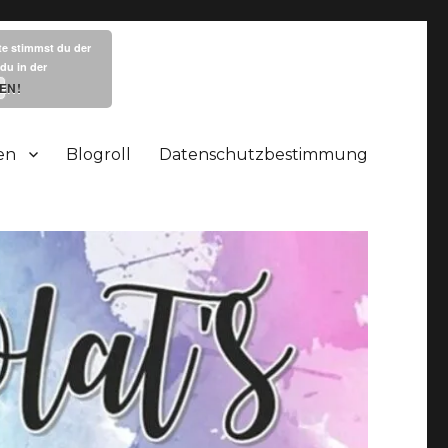
te stimmst du der
du in der
EN!
en
Blogroll
Datenschutzbestimmung