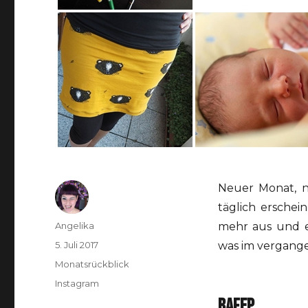
Neuer Monat, n
täglich erschei
Autor
Angelika
mehr aus und e
Veröffentlicht
5. Juli 2017
was im vergange
am
Kategorien
Monatsrückblick
Schlagwörter
Instagram
BAFEP