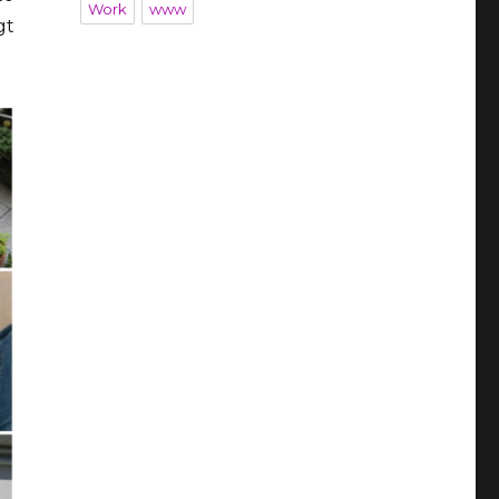
Work
www
gt