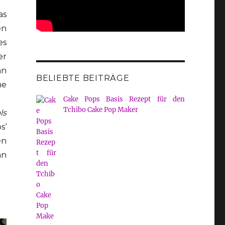
as
en
es
er
an
BELIEBTE BEITRÄGE
he
Cake Pops Basis Rezept für den
Tchibo Cake Pop Maker
ls
s‘
en
an