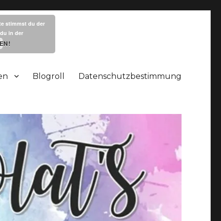
te stimmst du der
du in der
EN!
en
Blogroll
Datenschutzbestimmung