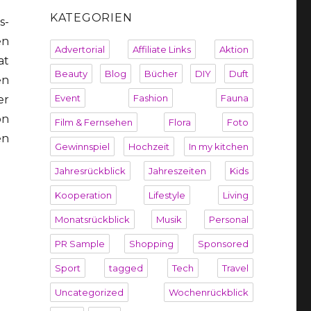
KATEGORIEN
s-
en
Advertorial
Affiliate Links
Aktion
at
Beauty
Blog
Bücher
DIY
Duft
en
Event
Fashion
Fauna
er
on
Film & Fernsehen
Flora
Foto
en
Gewinnspiel
Hochzeit
In my kitchen
Jahresrückblick
Jahreszeiten
Kids
Kooperation
Lifestyle
Living
Monatsrückblick
Musik
Personal
PR Sample
Shopping
Sponsored
Sport
tagged
Tech
Travel
Uncategorized
Wochenrückblick