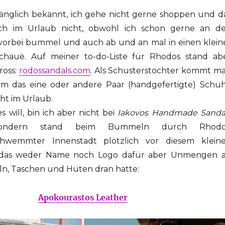
nlänglich bekannt, ich gehe nicht gerne shoppen und d
uch im Urlaub nicht, obwohl ich schon gerne an d
vorbei bummel und auch ab und an mal in einen klein
schaue. Auf meiner to-do-Liste für Rhodos stand ab
ross:
rodossandals.com
. Als Schusterstochter kommt m
um das eine oder andere Paar (handgefertigte) Schu
ht im Urlaub.
s will, bin ich aber nicht bei
Iakovos Handmade Sanda
, sondern stand beim Bummeln durch Rhodo
schwemmter Innenstadt plötzlich vor diesem klein
, das weder Name noch Logo dafür aber Unmengen 
n, Taschen und Hüten dran hatte:
Apokourastos Leather