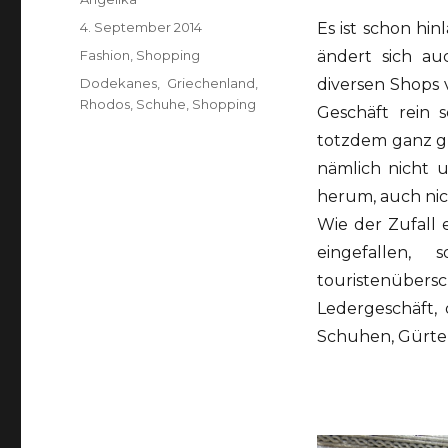
Veröffentlicht
4. September 2014
Es ist schon hi
am
Kategorien
Fashion
,
Shopping
ändert sich a
Schlagwörter
Dodekanes
,
Griechenland
,
diversen Shops 
Rhodos
,
Schuhe
,
Shopping
Geschäft rein 
totzdem ganz g
nämlich nicht 
herum, auch nic
Wie der Zufall e
eingefallen
touristenüber
Ledergeschäft
Schuhen, Gürtel