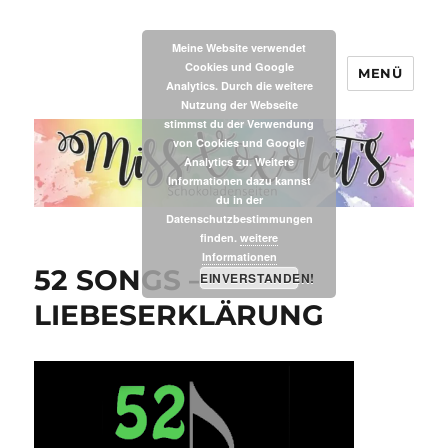
Meine Website verwendet
Cookies und Google
MENÜ
MissXoxolat's
Analytics. Durch die weitere
Nutzung der Webseite
stimmst du der Verwendung
von Cookies und Google
Analytics zu. Weitere
Informationen dazu kannst
du in der
Datenschutzbestimmungen
finden.
weitere
Informationen
52 SONGS – 41 –
EINVERSTANDEN!
LIEBESERKLÄRUNG