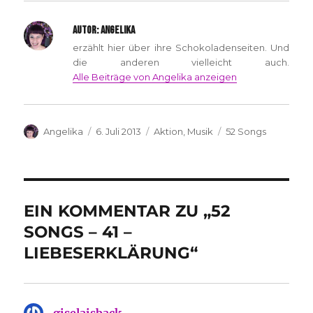
AUTOR:
ANGELIKA
erzählt hier über ihre Schokoladenseiten. Und
die anderen vielleicht auch.
Alle Beiträge von Angelika anzeigen
Autor
Veröffentlicht
Kategorien
Schlagwörter
Angelika
6. Juli 2013
Aktion
,
Musik
52 Songs
am
EIN KOMMENTAR ZU „52
SONGS – 41 –
LIEBESERKLÄRUNG“
giselaisback
sagt: