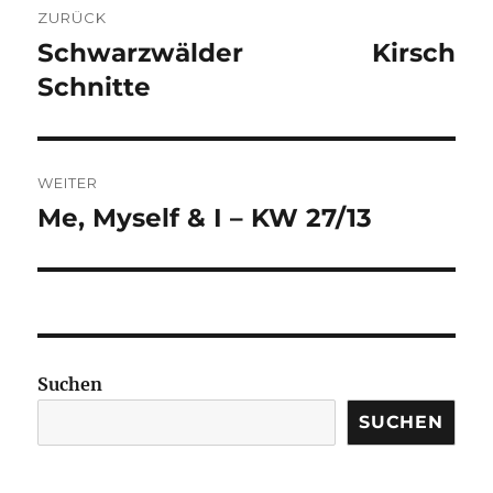
ZURÜCK
Schwarzwälder Kirsch
Vorheriger
Beitrag:
Schnitte
WEITER
Me, Myself & I – KW 27/13
Nächster
Beitrag:
Suchen
SUCHEN