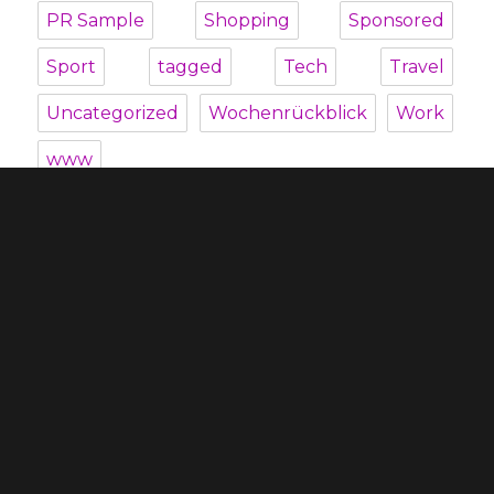
PR Sample
Shopping
Sponsored
Sport
tagged
Tech
Travel
Uncategorized
Wochenrückblick
Work
www
Unterme
Über mich
öffnen
Unterme
Kategorien
öffnen
Blogroll
Datenschutzbestimmung