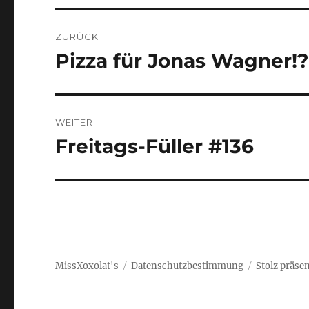
BEITRAGSNAVIGATION
ZURÜCK
Pizza für Jonas Wagner!?
Vorheriger
Beitrag:
WEITER
Freitags-Füller #136
Nächster
Beitrag:
MissXoxolat's
Datenschutzbestimmung
Stolz präse