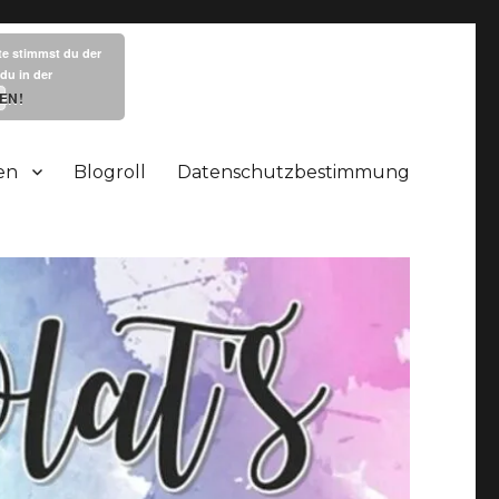
te stimmst du der
du in der
EN!
en
Blogroll
Datenschutzbestimmung