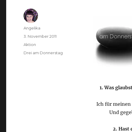
Autor
Angelika
Veröffentlicht
3. November 2011
am
Kategorien
Aktion
Schlagwörter
Drei am Donnerstag
1. Was glaub
Ich für meinen
Und gege
2. Hast