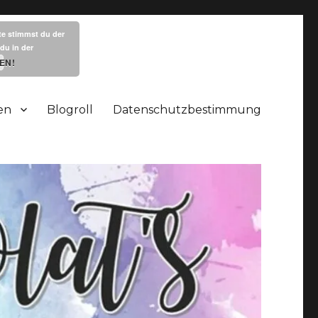
te stimmst du der
du in der
EN!
en
Blogroll
Datenschutzbestimmung