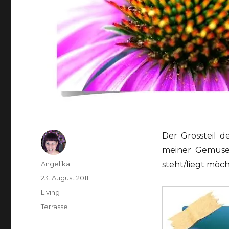
Der Grossteil d
meiner Gemüset
Autor
Angelika
steht/liegt möc
Veröffentlicht
23. August 2011
am
Kategorien
Living
Schlagwörter
Terrasse