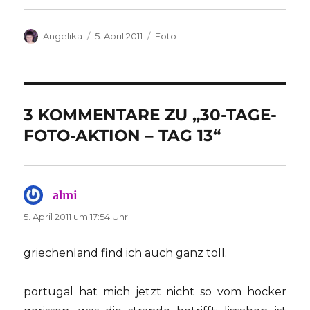
Autor
Veröffentlicht
Kategorien
Angelika
5. April 2011
Foto
am
3 KOMMENTARE ZU „30-TAGE-
FOTO-AKTION – TAG 13“
almi
sagt:
5. April 2011 um 17:54 Uhr
griechenland find ich auch ganz toll.
portugal hat mich jetzt nicht so vom hocker