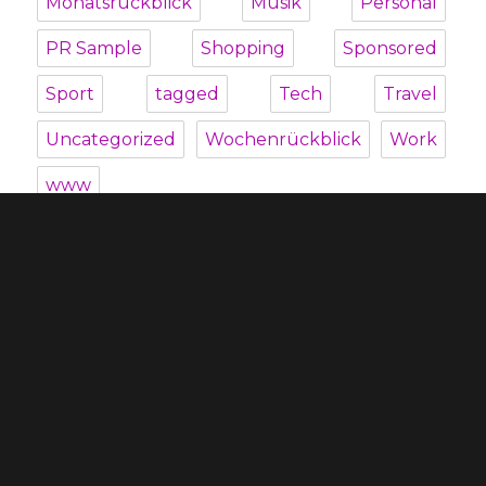
Monatsrückblick
Musik
Personal
PR Sample
Shopping
Sponsored
Sport
tagged
Tech
Travel
Uncategorized
Wochenrückblick
Work
www
Unterme
Über mich
öffnen
Unterme
Kategorien
öffnen
Blogroll
Datenschutzbestimmung