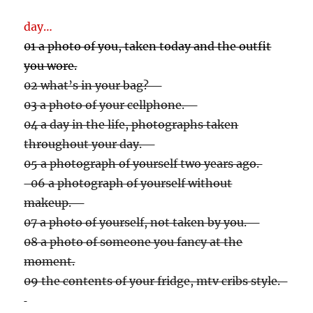
day…
01 a photo of you, taken today and the outfit
you wore.
02 what’s in your bag?
03 a photo of your cellphone.
04 a day in the life, photographs taken
throughout your day.
05 a photograph of yourself two years ago.
06 a photograph of yourself without
makeup.
07 a photo of yourself, not taken by you.
08 a photo of someone you fancy at the
moment.
09 the contents of your fridge, mtv cribs style.