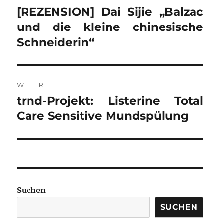
[REZENSION] Dai Sijie „Balzac
Vorheriger
Beitrag:
und die kleine chinesische
Schneiderin“
WEITER
trnd-Projekt: Listerine Total
Nächster
Beitrag:
Care Sensitive Mundspülung
Suchen
SUCHEN