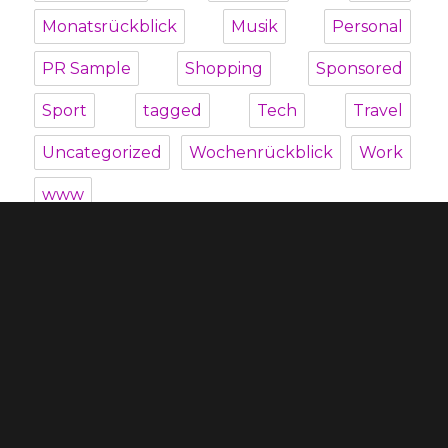
Monatsrückblick
Musik
Personal
PR Sample
Shopping
Sponsored
Sport
tagged
Tech
Travel
Uncategorized
Wochenrückblick
Work
www
Unterme
Über mich
öffnen
Unterme
Kategorien
öffnen
Blogroll
Datenschutzbestimmung