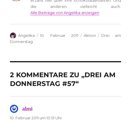
erzählt hier über ihre Schokoladenseiten. Und
die anderen vielleicht auch.
Alle Beiträge von Angelika anzeigen
Autor
Veröffentlicht
Kategorien
Schlagwörter
Angelika
10. Februar 2011
Aktion
Drei am
am
Donnerstag
2 KOMMENTARE ZU „DREI AM
DONNERSTAG #57“
almi
sagt:
10. Februar 2011 um 10:51 Uhr