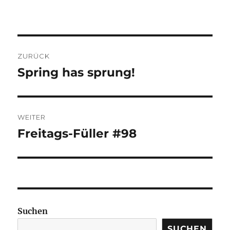
BEITRAGSNAVIGATION
ZURÜCK
Spring has sprung!
Vorheriger
Beitrag:
WEITER
Freitags-Füller #98
Nächster
Beitrag:
Suchen
SUCHEN