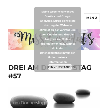
Meine Website verwendet
Cookies und Google
MENÜ
MissXoxolat's
Analytics. Durch die weitere
Nutzung der Webseite
stimmst du der Verwendung
von Cookies und Google
Analytics zu. Weitere
Informationen dazu kannst
du in der
Datenschutzbestimmungen
finden.
weitere
Informationen
DREI AM DONNERSTAG
EINVERSTANDEN!
#57