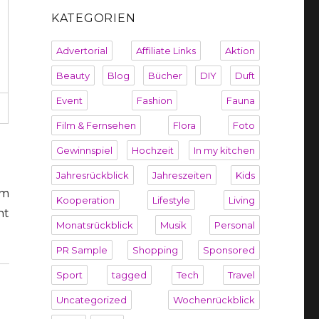
KATEGORIEN
Advertorial
Affiliate Links
Aktion
Beauty
Blog
Bücher
DIY
Duft
Event
Fashion
Fauna
Film & Fernsehen
Flora
Foto
Gewinnspiel
Hochzeit
In my kitchen
Jahresrückblick
Jahreszeiten
Kids
um
Kooperation
Lifestyle
Living
ht
Monatsrückblick
Musik
Personal
PR Sample
Shopping
Sponsored
Sport
tagged
Tech
Travel
Uncategorized
Wochenrückblick