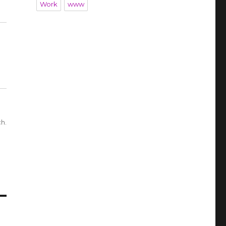
Work
www
h.