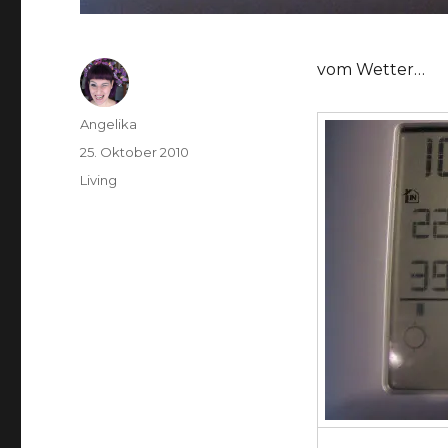
vom Wetter…
Autor
Angelika
Veröffentlicht
25. Oktober 2010
am
Kategorien
Living