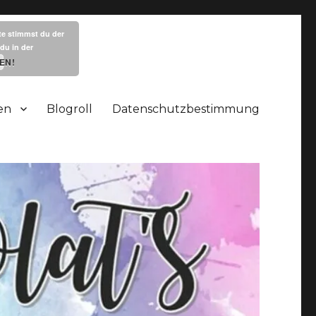
te stimmst du der
du in der
EN!
en
Blogroll
Datenschutzbestimmung