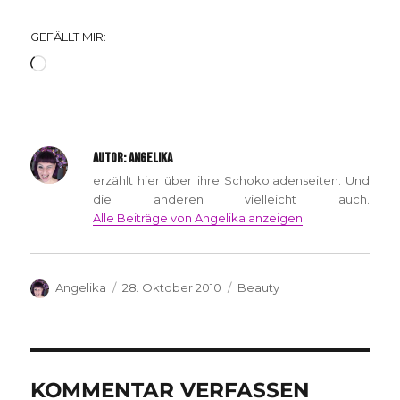
GEFÄLLT MIR:
Wird
geladen …
AUTOR:
ANGELIKA
erzählt hier über ihre Schokoladenseiten. Und
die anderen vielleicht auch.
Alle Beiträge von Angelika anzeigen
Autor
Veröffentlicht
Kategorien
Angelika
28. Oktober 2010
Beauty
am
KOMMENTAR VERFASSEN