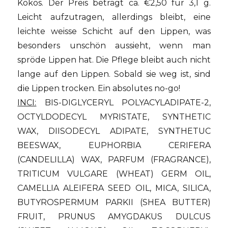
Kokos. Der Preis beträgt ca. €2,50 für 3,1 g.
Leicht aufzutragen, allerdings bleibt, eine
leichte weisse Schicht auf den Lippen, was
besonders unschön aussieht, wenn man
spröde Lippen hat. Die Pflege bleibt auch nicht
lange auf den Lippen. Sobald sie weg ist, sind
die Lippen trocken. Ein absolutes no-go!
INCI:
BIS-DIGLYCERYL POLYACYLADIPATE-2,
OCTYLDODECYL MYRISTATE, SYNTHETIC
WAX, DIISODECYL ADIPATE, SYNTHETUC
BEESWAX, EUPHORBIA CERIFERA
(CANDELILLA) WAX, PARFUM (FRAGRANCE),
TRITICUM VULGARE (WHEAT) GERM OIL,
CAMELLIA ALEIFERA SEED OIL, MICA, SILICA,
BUTYROSPERMUM PARKII (SHEA BUTTER)
FRUIT, PRUNUS AMYGDAKUS DULCUS