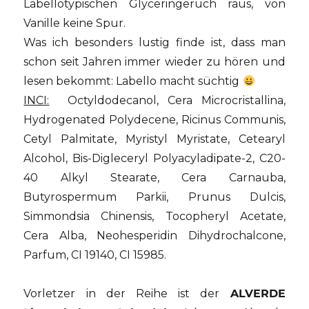
Labellotypischen Glyceringeruch raus, von
Vanille keine Spur.
Was ich besonders lustig finde ist, dass man
schon seit Jahren immer wieder zu hören und
lesen bekommt: Labello macht süchtig
INCI:
Octyldodecanol, Cera Microcristallina,
Hydrogenated Polydecene, Ricinus Communis,
Cetyl Palmitate, Myristyl Myristate, Cetearyl
Alcohol, Bis-Digleceryl Polyacyladipate-2, C20-
40 Alkyl Stearate, Cera Carnauba,
Butyrospermum Parkii, Prunus Dulcis,
Simmondsia Chinensis, Tocopheryl Acetate,
Cera Alba, Neohesperidin Dihydrochalcone,
Parfum, CI 19140, CI 15985.
Vorletzer in der Reihe ist der
ALVERDE