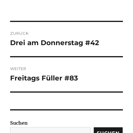
BEITRAGSNAVIGATION
ZURÜCK
Drei am Donnerstag #42
Vorheriger
Beitrag:
WEITER
Freitags Füller #83
Nächster
Beitrag:
Suchen