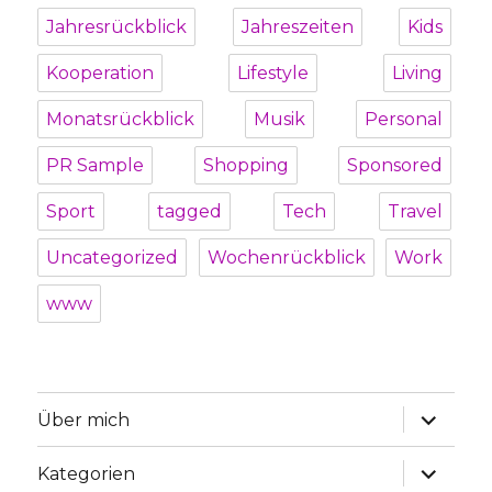
Jahresrückblick
Jahreszeiten
Kids
Kooperation
Lifestyle
Living
Monatsrückblick
Musik
Personal
PR Sample
Shopping
Sponsored
Sport
tagged
Tech
Travel
Uncategorized
Wochenrückblick
Work
www
Unterme
Über mich
öffnen
Unterme
Kategorien
öffnen