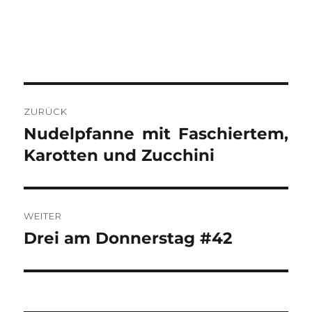
BEITRAGSNAVIGATION
ZURÜCK
Nudelpfanne mit Faschiertem,
Vorheriger
Beitrag:
Karotten und Zucchini
WEITER
Drei am Donnerstag #42
Nächster
Beitrag: