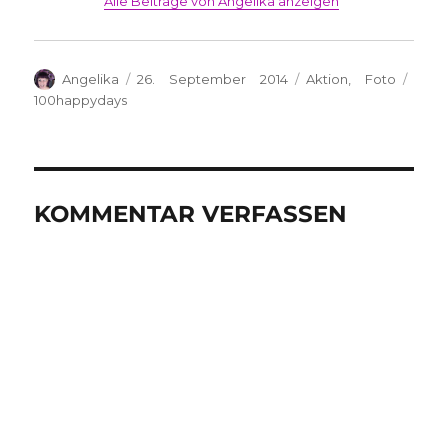
Alle Beiträge von Angelika anzeigen
Autor
Veröffentlicht
Kategorien
Schl
Angelika
26. September 2014
Aktion
,
Foto
am
100happydays
KOMMENTAR VERFASSEN