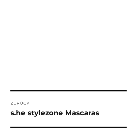
BEITRAGSNAVIGATION
ZURÜCK
s.he stylezone Mascaras
Vorheriger
Beitrag: