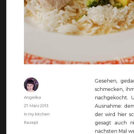
Gesehen, geda
schmecken, ih
Autor
Angelika
nachgekocht. 
Veröffentlicht
27. März 2013
Ausnahme: dem 
am
Kategorien
In my kitchen
der wird hier s
Schlagwörter
Rezept
gesagt auch n
nächsten Mal we