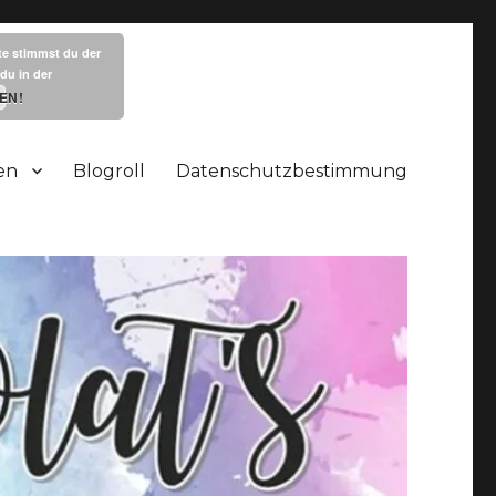
te stimmst du der
du in der
EN!
en
Blogroll
Datenschutzbestimmung