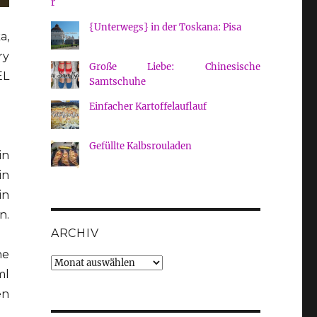
{Unterwegs} in der Toskana: Pisa
a,
ry
Große Liebe: Chinesische
EL
Samtschuhe
Einfacher Kartoffelauflauf
Gefüllte Kalbsrouladen
in
in
in
n.
ARCHIV
ne
Archiv
ml
en