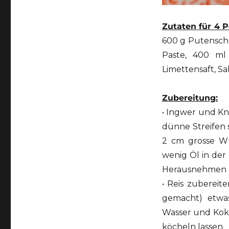
Zutaten für 4 
600 g Putenschn
Paste, 400 ml 
Limettensaft, Sal
Zubereitung:
• Ingwer und Kn
dünne Streifen 
2 cm grosse Wü
wenig Öl in der
Herausnehmen un
• Reis zubereit
gemacht) etwas
Wasser und Kok
köcheln lassen.