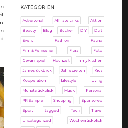
en
KATEGORIEN
it
Advertorial
Affiliate Links
Aktion
n.
Beauty
Blog
Bücher
DIY
Duft
ln
nd
Event
Fashion
Fauna
Film & Fernsehen
Flora
Foto
Gewinnspiel
Hochzeit
In my kitchen
Jahresrückblick
Jahreszeiten
Kids
Kooperation
Lifestyle
Living
Monatsrückblick
Musik
Personal
PR Sample
Shopping
Sponsored
Sport
tagged
Tech
Travel
Uncategorized
Wochenrückblick