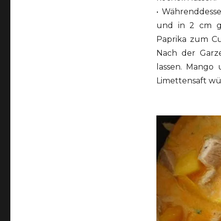
• Währenddesse
und in 2 cm gr
Paprika zum Cur
Nach der Garze
lassen. Mango 
Limettensaft wü