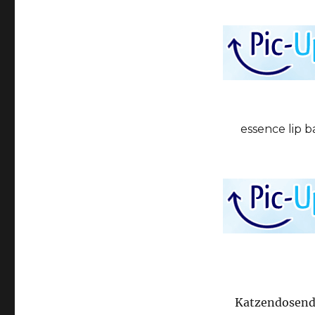
essence lip b
Katzendosende