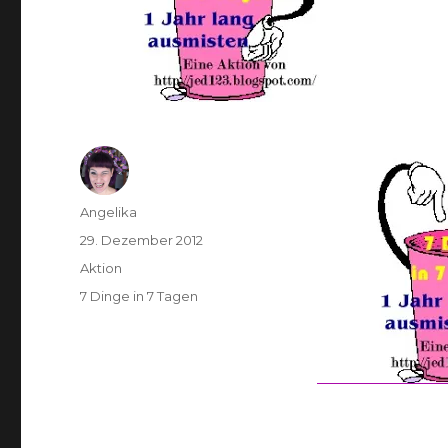
Autor
Angelika
Veröffentlicht
29. Dezember 2012
am
Kategorien
Aktion
Schlagwörter
7 Dinge in 7 Tagen