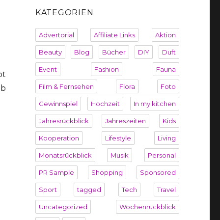
KATEGORIEN
Advertorial
Affiliate Links
Aktion
Beauty
Blog
Bücher
DIY
Duft
Event
Fashion
Fauna
pt
Film & Fernsehen
Flora
Foto
ab
Gewinnspiel
Hochzeit
In my kitchen
Jahresrückblick
Jahreszeiten
Kids
Kooperation
Lifestyle
Living
Monatsrückblick
Musik
Personal
PR Sample
Shopping
Sponsored
Sport
tagged
Tech
Travel
Uncategorized
Wochenrückblick