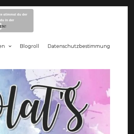
te stimmst du der
du in der
EN!
en
Blogroll
Datenschutzbestimmung