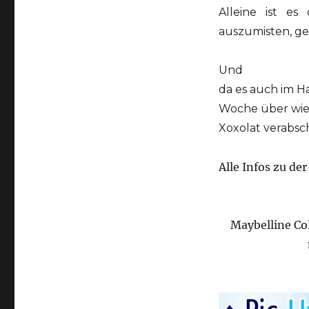
Alleine ist e
auszumisten, gem
Und
da es auch im H
Woche über wied
Xoxolat verabsc
Alle Infos zu de
Maybelline Co