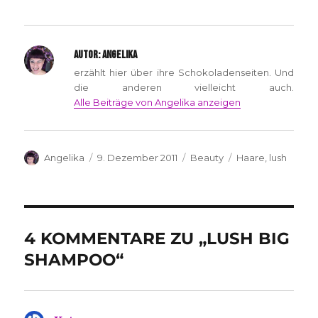
AUTOR:
ANGELIKA
erzählt hier über ihre Schokoladenseiten. Und
die anderen vielleicht auch.
Alle Beiträge von Angelika anzeigen
Autor
Veröffentlicht
Kategorien
Schlagwörter
Angelika
9. Dezember 2011
Beauty
Haare
,
lush
am
4 KOMMENTARE ZU „LUSH BIG
SHAMPOO“