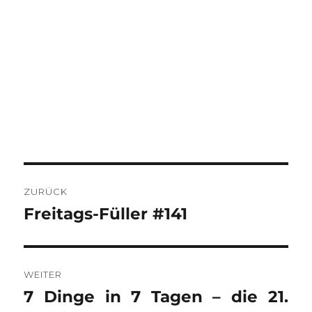
BEITRAGSNAVIGATION
ZURÜCK
Freitags-Füller #141
Vorheriger
Beitrag:
WEITER
7 Dinge in 7 Tagen – die 21.
Nächster