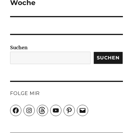
Beitrag:
Woche
Suchen
SUCHEN
FOLGE MIR
Facebook
Instagram
Threads
YouTube
Pinterest
E-
Mail