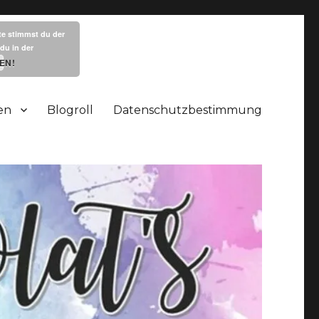
te stimmst du der
du in der
EN!
en
Blogroll
Datenschutzbestimmung