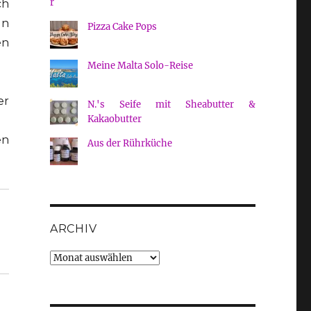
ch
un
Pizza Cake Pops
en
Meine Malta Solo-Reise
er
N.'s Seife mit Sheabutter &
Kakaobutter
en
Aus der Rührküche
ARCHIV
Archiv