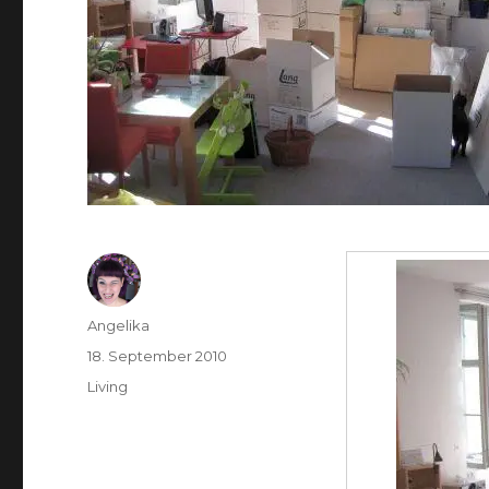
Autor
Angelika
Veröffentlicht
18. September 2010
am
Kategorien
Living