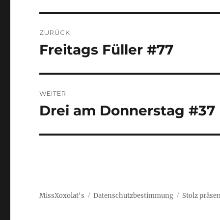
BEITRAGSNAVIGATION
ZURÜCK
Freitags Füller #77
Vorheriger
Beitrag:
WEITER
Drei am Donnerstag #37
Nächster
Beitrag:
MissXoxolat's
Datenschutzbestimmung
Stolz präse