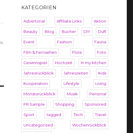
KATEGORIEN
Advertorial
Affiliate Links
Aktion
Beauty
Blog
Bücher
DIY
Duft
Event
Fashion
Fauna
h.
Film & Fernsehen
Flora
Foto
Gewinnspiel
Hochzeit
In my kitchen
Jahresrückblick
Jahreszeiten
Kids
Kooperation
Lifestyle
Living
Monatsrückblick
Musik
Personal
PR Sample
Shopping
Sponsored
Sport
tagged
Tech
Travel
Uncategorized
Wochenrückblick