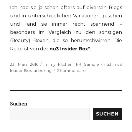
Ich hab sie ja schon öfters auf diversen Blogs
und in unterschiedlichen Variationen gesehen
und fand sie immer recht spannend –
besonders im Vergleich zu den sonstigen
(Beauty) Boxen, die so herumschwirren. Die
Rede ist von der
nu3 Insider Box*
…
Veröffentlicht
Kategorien
Schlagwörter
23. März 2016
In my kitchen
,
PR Sample
nu3
,
nu3
am
zu
Insider-Box
,
unboxing
2 Kommentare
nu3
Insider-
Box
#3
Suchen
SUCHEN