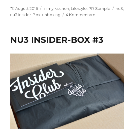
Veröffentlicht
Kategorien
Schlagwö
17. August 2016
In my kitchen
,
Lifestyle
,
PR Sample
nu3
,
am
zu
nu3 Insider-Box
,
unboxing
4 Kommentare
nu3
Insider-
Box
NU3 INSIDER-BOX #3
Happy
&
Healthy
#4