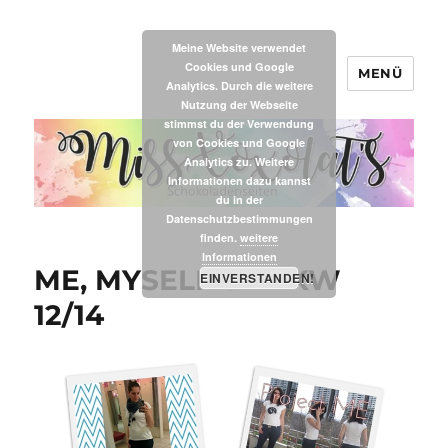
Meine Website verwendet
Cookies und Google
MENÜ
MissXoxolat's
Analytics. Durch die weitere
Nutzung der Webseite
stimmst du der Verwendung
von Cookies und Google
Analytics zu. Weitere
Informationen dazu kannst
du in der
Datenschutzbestimmungen
finden.
weitere
Informationen
ME, MYSELF & I – KW
EINVERSTANDEN!
12/14