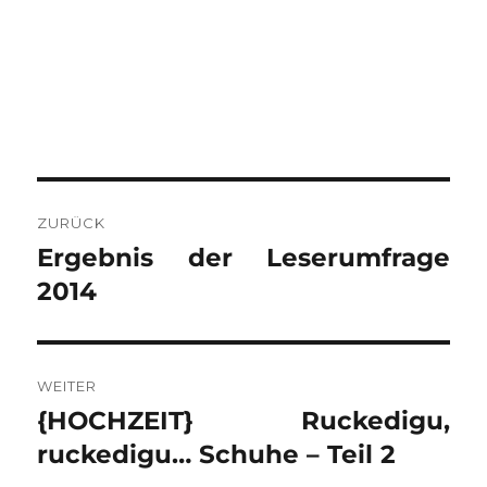
BEITRAGSNAVIGATION
ZURÜCK
Ergebnis der Leserumfrage
Vorheriger
Beitrag:
2014
WEITER
{HOCHZEIT} Ruckedigu,
Nächster
Beitrag:
ruckedigu… Schuhe – Teil 2