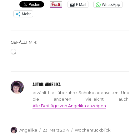
E-Mail
WhatsApp
Mehr
GEFÄLLT MIR:
Wird
geladen …
AUTOR:
ANGELIKA
erzählt hier über ihre Schokoladenseiten. Und
die anderen vielleicht auch.
Alle Beiträge von Angelika anzeigen
Autor
Veröffentlicht
Kategorien
Angelika
23. März 2014
Wochenrückblick
am