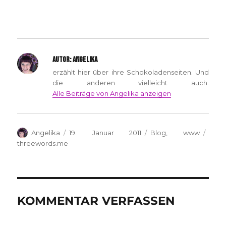
AUTOR:
ANGELIKA
erzählt hier über ihre Schokoladenseiten. Und
die anderen vielleicht auch.
Alle Beiträge von Angelika anzeigen
Autor
Veröffentlicht
Kategorien
Schl
Angelika
19. Januar 2011
Blog
,
www
am
threewords.me
KOMMENTAR VERFASSEN