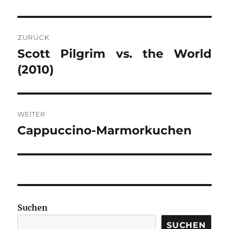
BEITRAGSNAVIGATION
ZURÜCK
Scott Pilgrim vs. the World
Vorheriger
Beitrag:
(2010)
WEITER
Cappuccino-Marmorkuchen
Nächster
Beitrag:
Suchen
SUCHEN